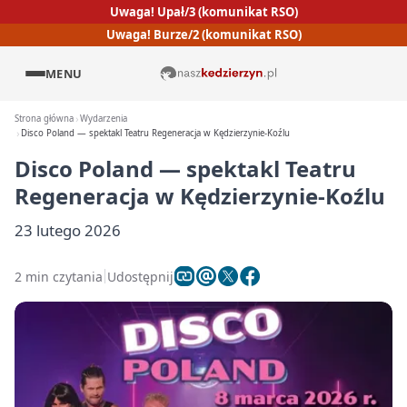
Uwaga! Upał/3 (komunikat RSO)
Uwaga! Burze/2 (komunikat RSO)
MENU
Strona główna
Wydarzenia
Disco Poland — spektakl Teatru Regeneracja w Kędzierzynie-Koźlu
Disco Poland — spektakl Teatru
Regeneracja w Kędzierzynie-Koźlu
23 lutego 2026
2 min czytania
Udostępnij