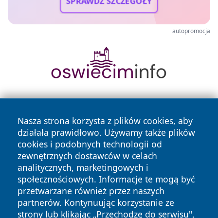
SPRAWDŹ SZCZEGÓŁY
autopromocja
Nasza strona korzysta z plików cookies, aby
działała prawidłowo. Używamy także plików
cookies i podobnych technologii od
zewnętrznych dostawców w celach
Copyright © 2026 naszkedzierzyn.pl Wszystkie prawa
analitycznych, marketingowych i
zastrzeżone.
społecznościowych. Informacje te mogą być
przetwarzane również przez naszych
partnerów. Kontynuując korzystanie ze
Polityka
Polityka
News
Autorzy
strony lub klikając „Przechodzę do serwisu",
Prywatności
Cookies