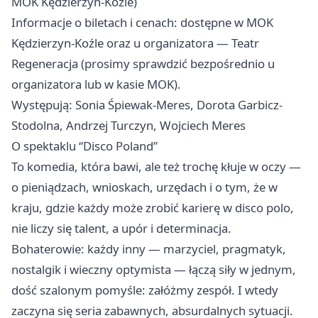
MOK Kędzierzyn-Koźle)
Informacje o biletach i cenach: dostępne w MOK
Kędzierzyn-Koźle oraz u organizatora — Teatr
Regeneracja (prosimy sprawdzić bezpośrednio u
organizatora lub w kasie MOK).
Występują: Sonia Śpiewak-Meres, Dorota Garbicz-
Stodolna, Andrzej Turczyn, Wojciech Meres
O spektaklu “Disco Poland”
To komedia, która bawi, ale też trochę kłuje w oczy —
o pieniądzach, wnioskach, urzędach i o tym, że w
kraju, gdzie każdy może zrobić karierę w disco polo,
nie liczy się talent, a upór i determinacja.
Bohaterowie: każdy inny — marzyciel, pragmatyk,
nostalgik i wieczny optymista — łączą siły w jednym,
dość szalonym pomyśle: załóżmy zespół. I wtedy
zaczyna się seria zabawnych, absurdalnych sytuacji.