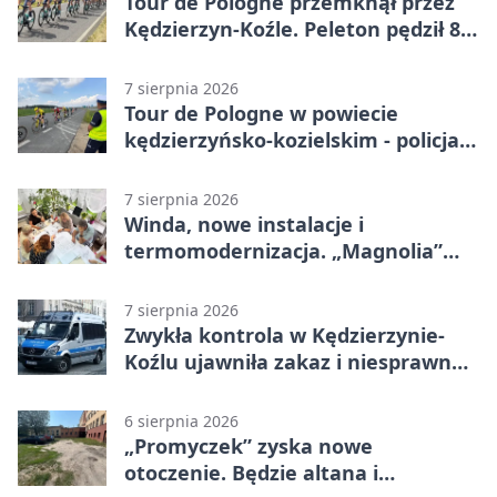
Tour de Pologne przemknął przez
Kędzierzyn-Koźle. Peleton pędził 80
km/h
7 sierpnia 2026
Tour de Pologne w powiecie
kędzierzyńsko-kozielskim - policja
zabezpieczała trasę
7 sierpnia 2026
Winda, nowe instalacje i
termomodernizacja. „Magnolia”
zmieni się nie do poznania
7 sierpnia 2026
Zwykła kontrola w Kędzierzynie-
Koźlu ujawniła zakaz i niesprawne
auto
6 sierpnia 2026
„Promyczek” zyska nowe
otoczenie. Będzie altana i