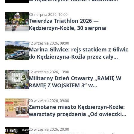
wraca na stadion
30 sierpnia 2026, 10:00
Twierdza Triathlon 2026 —
Kędzierzyn-Koźle, 30 sierpnia
12 września 2026, 09:00
Marina Gliwice: rejs statkiem z Gliwic
do Kędzierzyna-Koźla przez cały
Kanał Gliwicki
12 września 2026, 13:00
Militarny Dzień Otwarty „RAMIĘ W
RAMIĘ Z WOJSKIEM 3” w
Kędzierzynie-Koźlu
20 września 2026, 09:00
Zamotane miasto Kędzierzyn-Koźle:
warsztaty przędzenia „Od owieczki
do niteczki”
25 września 2026, 20:00