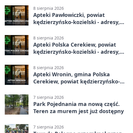
telefony, godziny otwarcia
8 sierpnia 2026
Apteki Pawłowiczki, powiat
kędzierzyńsko-kozielski - adresy,
telefony, godziny otwarcia
8 sierpnia 2026
Apteki Polska Cerekiew, powiat
kędzierzyńsko-kozielski - adresy,
telefony, godziny otwarcia
8 sierpnia 2026
Apteki Wronin, gmina Polska
Cerekiew, powiat kędzierzyńsko-
kozielski - adresy, telefony, godziny
otwarcia
7 sierpnia 2026
Park Pojednania ma nową część.
Teren za murem jest już dostępny
7 sierpnia 2026