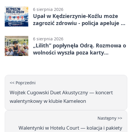
plenerowa siłownia
6 sierpnia 2026
Upał w Kędzierzynie-Koźlu może
zagrozić zdrowiu - policja apeluje o
czujność
6 sierpnia 2026
„Lilith” popłynęła Odrą. Rozmowa o
wolności wyszła poza karty
powieści
<< Poprzedni
Wojtek Cugowski Duet Akustyczny — koncert
walentynkowy w klubie Kameleon
Następny >>
Walentynki w Hotelu Court — kolacja i pakiety