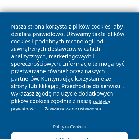
Nasza strona korzysta z plików cookies, aby
działała prawidłowo. Używamy także plików
cookies i podobnych technologii od
zewnętrznych dostawców w celach
Copyright © 2026 naszkedzierzyn.pl Wszystkie prawa
analitycznych, marketingowych i
zastrzeżone.
społecznościowych. Informacje te mogą być
przetwarzane również przez naszych
partnerów. Kontynuując korzystanie ze
Polityka
Polityka
News
Autorzy
strony lub klikając „Przechodzę do serwisu",
Prywatności
Cookies
wyrażasz zgodę na użycie dodatkowych
plików cookies zgodnie z naszą
polityką
.
.
prywatności
Zaawansowane ustawienia
Polityka Cookies