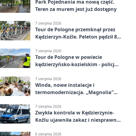
Park Pojednania ma nową część.
Teren za murem jest już dostępny
7 sierpnia 2026
Tour de Pologne przemknął przez
Kędzierzyn-Koźle. Peleton pędził 80
km/h
7 sierpnia 2026
Tour de Pologne w powiecie
kędzierzyńsko-kozielskim - policja
zabezpieczała trasę
7 sierpnia 2026
Winda, nowe instalacje i
termomodernizacja. „Magnolia”
zmieni się nie do poznania
7 sierpnia 2026
Zwykła kontrola w Kędzierzynie-
Koźlu ujawniła zakaz i niesprawne
auto
6 sierpnia 2026