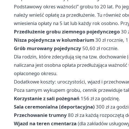
Podstawowy okres ważności” grobu to 20 lat. Po jeg
należy wnieść opłatę za przedłużenie. Tu również o
wniesienia opłaty na 5 lat lub każdy rok osobno. Pr
Przedłużenie grobu ziemnego pojedynczego
30 z
Nisza pojedyncza w kolumbarium
30 zł rocznie, 11
Grób murowany pojedynczy
50,60 zł rocznie.
Dla rodzin, które zdecydują się na tzw. dochowanie
naliczana jest osobna opłata przedłużająca ważność t
opłaconego okresu.
Dodatkowe koszty: uroczystości, wjazd i przechowa
Poza samym wykupem grobu, cennik przewiduje takż
Korzystanie z sali pożegnań
156 zł za godzinę.
Sala ceremonialna (deportacyjna)
300 zł za godzi
Przechowanie trumny
80 zł za każdą rozpoczętą d
Wjazd na teren cmentarza
(dla zakładów usługowyc