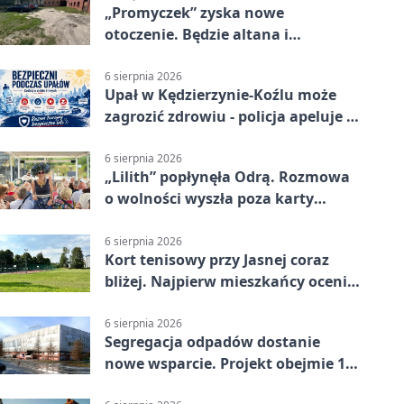
„Promyczek” zyska nowe
otoczenie. Będzie altana i
plenerowa siłownia
6 sierpnia 2026
Upał w Kędzierzynie-Koźlu może
zagrozić zdrowiu - policja apeluje o
czujność
6 sierpnia 2026
„Lilith” popłynęła Odrą. Rozmowa
o wolności wyszła poza karty
powieści
6 sierpnia 2026
Kort tenisowy przy Jasnej coraz
bliżej. Najpierw mieszkańcy ocenią
projekt
6 sierpnia 2026
Segregacja odpadów dostanie
nowe wsparcie. Projekt obejmie 15
gmin