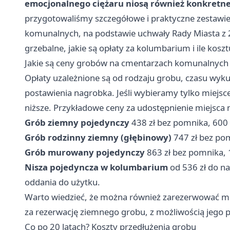
emocjonalnego ciężaru niosą również konkretne
przygotowaliśmy szczegółowe i praktyczne zestawie
komunalnych, na podstawie uchwały Rady Miasta z 20
grzebalne, jakie są opłaty za kolumbarium i ile kosz
Jakie są ceny grobów na cmentarzach komunalnych 
Opłaty uzależnione są od rodzaju grobu, czasu wyku
postawienia nagrobka. Jeśli wybieramy tylko miejsc
niższe. Przykładowe ceny za udostępnienie miejsca n
Grób ziemny pojedynczy
438 zł bez pomnika, 600
Grób rodzinny ziemny (głębinowy)
747 zł bez pom
Grób murowany pojedynczy
863 zł bez pomnika, 
Nisza pojedyncza w kolumbarium
od 536 zł do na
oddania do użytku.
Warto wiedzieć, że można również zarezerwować mie
za rezerwację ziemnego grobu, z możliwością jego 
Co po 20 latach? Koszty przedłużenia grobu