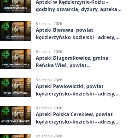
Apteki w Kędzierzynie-Koźlu -
godziny otwarcia, dyżury, apteka
całodobowa
8 sierpnia 2026
Apteki Bierawa, powiat
kędzierzyńsko-kozielski - adresy,
telefony, godziny otwarcia
8 sierpnia 2026
Apteki Długomiłowice, gmina
Reńska Wieś, powiat
kędzierzyńsko-kozielski - adresy,
telefony, godziny otwarcia
8 sierpnia 2026
Apteki Pawłowiczki, powiat
kędzierzyńsko-kozielski - adresy,
telefony, godziny otwarcia
8 sierpnia 2026
Apteki Polska Cerekiew, powiat
kędzierzyńsko-kozielski - adresy,
telefony, godziny otwarcia
8 sierpnia 2026