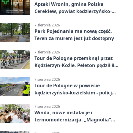
Apteki Wronin, gmina Polska
Cerekiew, powiat kędzierzyńsko-
kozielski - adresy, telefony, godziny
otwarcia
7 sierpnia 2026
Park Pojednania ma nową część.
Teren za murem jest już dostępny
7 sierpnia 2026
Tour de Pologne przemknął przez
Kędzierzyn-Koźle. Peleton pędził 80
km/h
7 sierpnia 2026
Tour de Pologne w powiecie
kędzierzyńsko-kozielskim - policja
zabezpieczała trasę
7 sierpnia 2026
Winda, nowe instalacje i
termomodernizacja. „Magnolia”
zmieni się nie do poznania