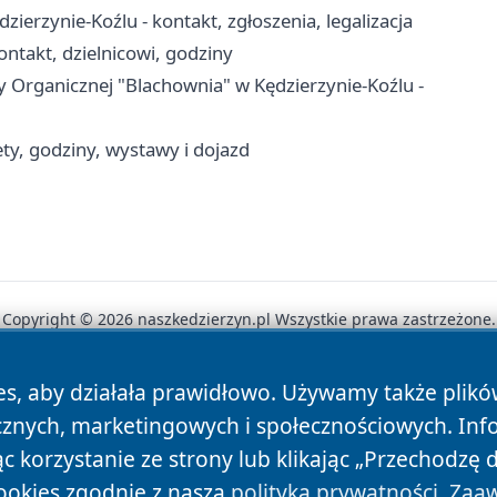
rzynie-Koźlu - kontakt, zgłoszenia, legalizacja
ntakt, dzielnicowi, godziny
zy Organicznej "Blachownia" w Kędzierzynie-Koźlu -
ety, godziny, wystawy i dojazd
Copyright © 2026 naszkedzierzyn.pl Wszystkie prawa zastrzeżone.
es, aby działała prawidłowo. Używamy także plik
News
Autorzy
Polityka Prywatności
Polityka Cookie
cznych, marketingowych i społecznościowych. Inf
 korzystanie ze strony lub klikając „Przechodzę 
ookies zgodnie z naszą
polityką prywatności
.
Zaaw