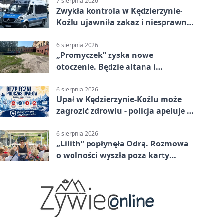
7 sierpnia 2026
Zwykła kontrola w Kędzierzynie-
Koźlu ujawniła zakaz i niesprawne
auto
6 sierpnia 2026
„Promyczek” zyska nowe
otoczenie. Będzie altana i
plenerowa siłownia
6 sierpnia 2026
Upał w Kędzierzynie-Koźlu może
zagrozić zdrowiu - policja apeluje o
czujność
6 sierpnia 2026
„Lilith” popłynęła Odrą. Rozmowa
o wolności wyszła poza karty
powieści