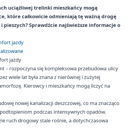
ach uciążliwej trelinki mieszkańcy mogą
ce, które całkowicie odmieniają tę ważną drogę
 i pieszych? Sprawdźcie najświeższe informacje o
fort jazdy
malizowane
ort jazdy
nt – rozpoczyna się kompleksowa przebudowa ulicy
ez wiele lat była znana z nierównej i zużytej
amorfozę. Kierowcy i mieszkańcy mogą liczyć na
budowę nowej kanalizacji deszczowej, co ma znacząco
 podtopieniom podczas intensywnych opadów.
dzie ruch drogowy stale rośnie, a dotychczasowa