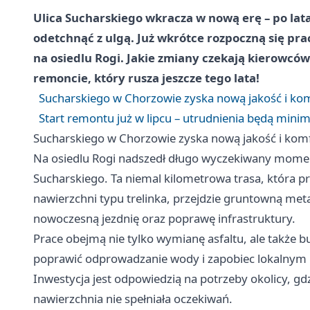
Ulica Sucharskiego wkracza w nową erę – po lat
odetchnąć z ulgą. Już wkrótce rozpoczną się pra
na osiedlu Rogi. Jakie zmiany czekają kierowców
remoncie, który rusza jeszcze tego lata!
Sucharskiego w Chorzowie zyska nową jakość i kom
Start remontu już w lipcu – utrudnienia będą mini
Sucharskiego w Chorzowie zyska nową jakość i komf
Na osiedlu Rogi nadszedł długo wyczekiwany mome
Sucharskiego. Ta niemal kilometrowa trasa, która prz
nawierzchni typu trelinka, przejdzie gruntowną met
nowoczesną jezdnię oraz poprawę infrastruktury.
Prace obejmą nie tylko wymianę asfaltu, ale także 
poprawić odprowadzanie wody i zapobiec lokalnym
Inwestycja jest odpowiedzią na potrzeby okolicy, g
nawierzchnia nie spełniała oczekiwań.