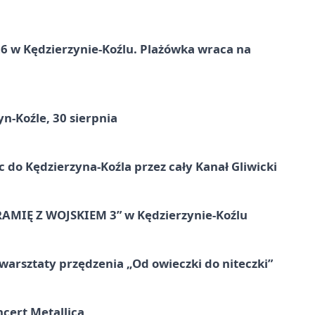
 w Kędzierzynie-Koźlu. Plażówka wraca na
n-Koźle, 30 sierpnia
ic do Kędzierzyna-Koźla przez cały Kanał Gliwicki
RAMIĘ Z WOJSKIEM 3” w Kędzierzynie-Koźlu
warsztaty przędzenia „Od owieczki do niteczki”
cert Metallica