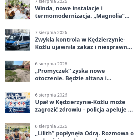
7 sierpnia 2026
Winda, nowe instalacje i
termomodernizacja. „Magnolia”
zmieni się nie do poznania
7 sierpnia 2026
Zwykła kontrola w Kędzierzynie-
Koźlu ujawniła zakaz i niesprawne
auto
6 sierpnia 2026
„Promyczek” zyska nowe
otoczenie. Będzie altana i
plenerowa siłownia
6 sierpnia 2026
Upał w Kędzierzynie-Koźlu może
zagrozić zdrowiu - policja apeluje o
czujność
6 sierpnia 2026
„Lilith” popłynęła Odrą. Rozmowa o