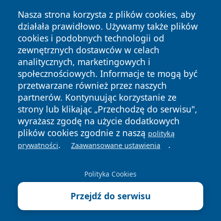
Nasza strona korzysta z plików cookies, aby
działała prawidłowo. Używamy także plików
cookies i podobnych technologii od
zewnętrznych dostawców w celach
analitycznych, marketingowych i
społecznościowych. Informacje te mogą być
Copyright © 2026 naszkedzierzyn.pl Wszystkie prawa
zastrzeżone.
przetwarzane również przez naszych
partnerów. Kontynuując korzystanie ze
strony lub klikając „Przechodzę do serwisu",
Polityka
Polityka
wyrażasz zgodę na użycie dodatkowych
News
Autorzy
Prywatności
Cookies
plików cookies zgodnie z naszą
polityką
.
.
prywatności
Zaawansowane ustawienia
Polityka Cookies
Przejdź do serwisu