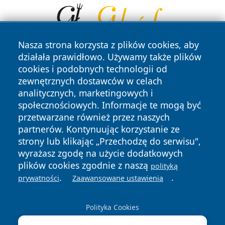
Nasza strona korzysta z plików cookies, aby
działała prawidłowo. Używamy także plików
cookies i podobnych technologii od
zewnętrznych dostawców w celach
analitycznych, marketingowych i
społecznościowych. Informacje te mogą być
przetwarzane również przez naszych
Copyright © 2026 naszkedzierzyn.pl Wszystkie prawa
zastrzeżone.
partnerów. Kontynuując korzystanie ze
strony lub klikając „Przechodzę do serwisu",
wyrażasz zgodę na użycie dodatkowych
Polityka
Polityka
plików cookies zgodnie z naszą
polityką
News
Autorzy
Prywatności
Cookies
.
.
prywatności
Zaawansowane ustawienia
Polityka Cookies