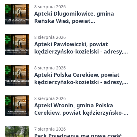
8 sierpnia 2026
Apteki Długomiłowice, gmina
Reńska Wieś, powiat
kędzierzyńsko-kozielski - adresy,
telefony, godziny otwarcia
8 sierpnia 2026
Apteki Pawłowiczki, powiat
kędzierzyńsko-kozielski - adresy,
telefony, godziny otwarcia
8 sierpnia 2026
Apteki Polska Cerekiew, powiat
kędzierzyńsko-kozielski - adresy,
telefony, godziny otwarcia
8 sierpnia 2026
Apteki Wronin, gmina Polska
Cerekiew, powiat kędzierzyńsko-
kozielski - adresy, telefony, godziny
otwarcia
7 sierpnia 2026
Park Pojednania ma nową część.