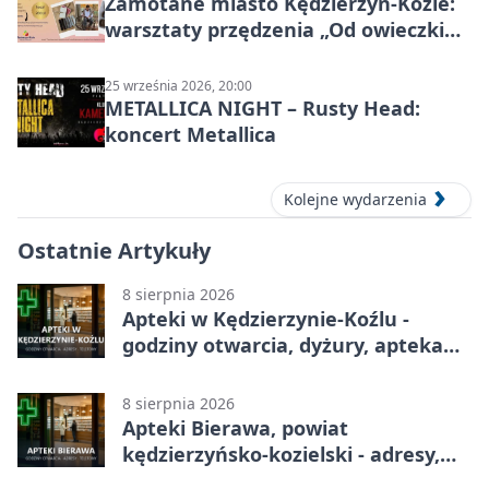
Zamotane miasto Kędzierzyn-Koźle:
warsztaty przędzenia „Od owieczki
do niteczki”
25 września 2026, 20:00
METALLICA NIGHT – Rusty Head:
koncert Metallica
Kolejne wydarzenia
Ostatnie Artykuły
8 sierpnia 2026
Apteki w Kędzierzynie-Koźlu -
godziny otwarcia, dyżury, apteka
całodobowa
8 sierpnia 2026
Apteki Bierawa, powiat
kędzierzyńsko-kozielski - adresy,
telefony, godziny otwarcia