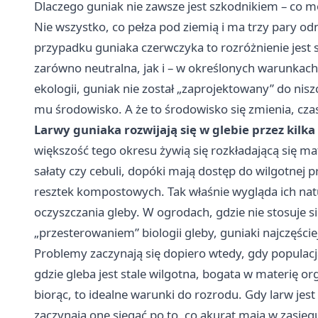
Dlaczego guniak nie zawsze jest szkodnikiem – co mó
Nie wszystko, co pełza pod ziemią i ma trzy pary o
przypadku guniaka czerwczyka to rozróżnienie jest
zarówno neutralna, jak i – w określonych warunkach 
ekologii, guniak nie został „zaprojektowany” do nisz
mu środowisko. A że to środowisko się zmienia, c
Larwy guniaka rozwijają się w glebie przez kilka
większość tego okresu żywią się rozkładającą się mat
sałaty czy cebuli, dopóki mają dostęp do wilgotnej p
resztek kompostowych. Tak właśnie wygląda ich natur
oczyszczania gleby. W ogrodach, gdzie nie stosuje s
„przesterowaniem” biologii gleby, guniaki najczęście
Problemy zaczynają się dopiero wtedy, gdy populacj
gdzie gleba jest stale wilgotna, bogata w materię o
biorąc, to idealne warunki do rozrodu. Gdy larw jest 
zaczynają one sięgać po to, co akurat mają w zasięgu