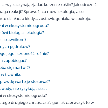
larwy zaczynają zjadać korzenie roślin? Jak odróżnić
aga reakcji? Sprawdź, co mówi ekologia, a co
rto działać, a kiedy… zostawić guniaka w spokoju.
ełni w ekosystemie ogrodu?
ówi biologia i ekologia?
m i trawnikom?
innych pędraków?
go jego liczebność rośnie?
 im zapobiegać?
eba się martwić?
a w trawniku
aprawdę warto je stosować?
wady, nie ryzykując strat
łni w ekosystemie ogrodu?
„tego drugiego chrząszcza”, guniak czerwczyk to w