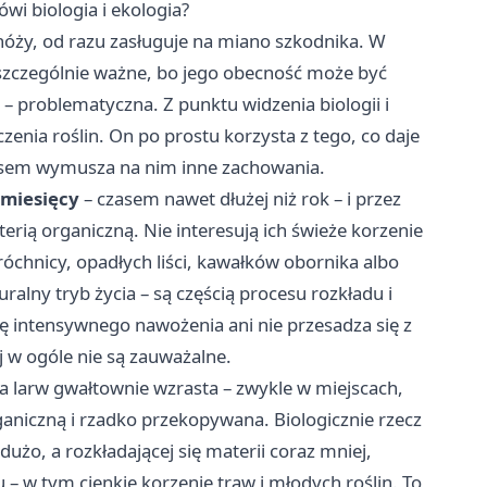
wi biologia i ekologia?
dnóży, od razu zasługuje na miano szkodnika. W
 szczególnie ważne, bo jego obecność może być
– problematyczna. Z punktu widzenia biologii i
czenia roślin. On po prostu korzysta z tego, co daje
zasem wymusza na nim inne zachowania.
 miesięcy
– czasem nawet dłużej niż rok – i przez
erią organiczną. Nie interesują ich świeże korzenie
róchnicy, opadłych liści, kawałków obornika albo
alny tryb życia – są częścią procesu rozkładu i
ię intensywnego nawożenia ani nie przesadza się z
j w ogóle nie są zauważalne.
a larw gwałtownie wzrasta – zwykle w miejscach,
rganiczną i rzadko przekopywana. Biologicznie rzecz
dużo, a rozkładającej się materii coraz mniej,
 – w tym cienkie korzenie traw i młodych roślin. To