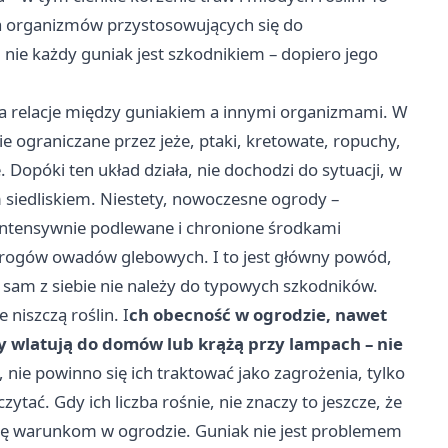
la organizmów przystosowujących się do
nie każdy guniak jest szkodnikiem – dopiero jego
 na relacje między guniakiem a innymi organizmami. W
 ograniczane przez jeże, ptaki, kretowate, ropuchy,
 Dopóki ten układ działa, nie dochodzi do sytuacji, w
m siedliskiem. Niestety, nowoczesne ogrody –
intensywnie podlewane i chronione środkami
wrogów owadów glebowych. I to jest główny powód,
e sam z siebie nie należy do typowych szkodników.
 niszczą roślin. I
ch obecność w ogrodzie, nawet
dy wlatują do domów lub krążą przy lampach – nie
nie powinno się ich traktować jako zagrożenia, tylko
ytać. Gdy ich liczba rośnie, nie znaczy to jeszcze, że
 się warunkom w ogrodzie. Guniak nie jest problemem