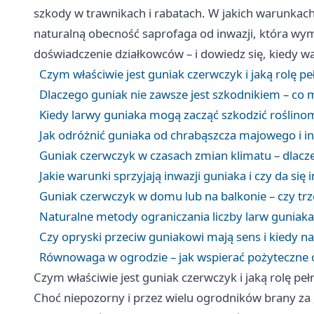
szkody w trawnikach i rabatach. W jakich warunkach 
naturalną obecność saprofaga od inwazji, która wym
doświadczenie działkowców – i dowiedz się, kiedy wa
Czym właściwie jest guniak czerwczyk i jaką rolę p
Dlaczego guniak nie zawsze jest szkodnikiem – co m
Kiedy larwy guniaka mogą zacząć szkodzić roślino
Jak odróżnić guniaka od chrabąszcza majowego i 
Guniak czerwczyk w czasach zmian klimatu – dlacze
Jakie warunki sprzyjają inwazji guniaka i czy da się
Guniak czerwczyk w domu lub na balkonie – czy trz
Naturalne metody ograniczania liczby larw guniak
Czy opryski przeciw guniakowi mają sens i kiedy n
Równowaga w ogrodzie – jak wspierać pożyteczne o
Czym właściwie jest guniak czerwczyk i jaką rolę pe
Choć niepozorny i przez wielu ogrodników brany za 