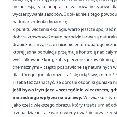
nie agresja, tylko adaptacja – zachowanie typowe d
wyczerpywania zasobów. I dokładnie z tego powodu 
nadmiar zmienia dynamikę.
Z punktu widzenia ekologii, warto jeszcze spojrzeć
dobrze zrównoważonym ogrodzie larwy są naturalnie
drapieżne chrząszcze i nicienie entomopatogeniczne.
której jedna populacja przejmuje kontrolę nad cały
wyściółkowane korą, zabezpieczone agrowłókniną, 
chemicznymi – często pozbawione są naturalnych 
dla którego guniak może stać się uciążliwy, mimo ż
Trzeba też zaznaczyć, że dorosłe osobniki guniaka nie
jeśli bywa irytująca – szczególnie wieczorem, g
ma żadnego wpływu na uprawy.
W związku z tym, 
jako część większego obrazu, który trzeba umieć odcz
trzeba działać – ale warto wtedy uważnie przyjrzeć