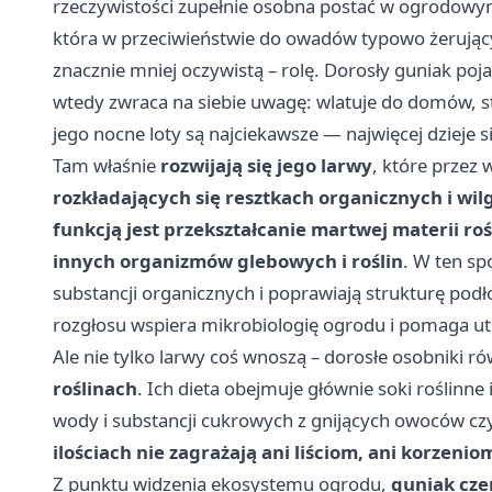
rzeczywistości zupełnie osobna postać w ogrodowym
która w przeciwieństwie do owadów typowo żerujący
znacznie mniej oczywistą – rolę. Dorosły guniak pojaw
wtedy zwraca na siebie uwagę: wlatuje do domów, stu
jego nocne loty są najciekawsze — najwięcej dzieje s
Tam właśnie
rozwijają się jego larwy
, które przez 
rozkładających się resztkach organicznych i wil
funkcją jest przekształcanie martwej materii roś
innych organizmów glebowych i roślin
. W ten sp
substancji organicznych i poprawiają strukturę podło
rozgłosu wspiera mikrobiologię ogrodu i pomaga u
Ale nie tylko larwy coś wnoszą – dorosłe osobniki r
roślinach
. Ich dieta obejmuje głównie soki roślinne 
wody i substancji cukrowych z gnijących owoców czy
ilościach nie zagrażają ani liściom, ani korzeni
Z punktu widzenia ekosystemu ogrodu,
guniak czer