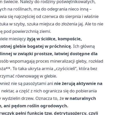
 świecie. Należy do rodziny poświętnikowatych,
ch na roślinach, ma do odegrania nieco inną –
ia się najczęściej od czerwca do sierpnia i właśnie
ka w szyby, szuka miejsca do złożenia jaj. Ale to nie
ię pod powierzchnią ziemi.
wiele miesięcy
żyją w ściółce, kompoście,
gotnej glebie bogatej w próchnicę
. Ich główną
linnej w związki prostsze, łatwiej dostępne dla
osób wspomagają proces mineralizacji gleby, rozkład
ża**. To taka ukryta armia „czyścicieli”, która bez
trzymać równowagę w glebie.
ównież nie są pasożytami ani
nie żerują aktywnie na
i nektar, a część z nich ogranicza się do pobierania
 wydzielin drzew. Oznacza to, że
w naturalnych
om, ani pędom roślin ogrodowych.
wczyk pełni funkcję tzw. detrytusożercy, czyli