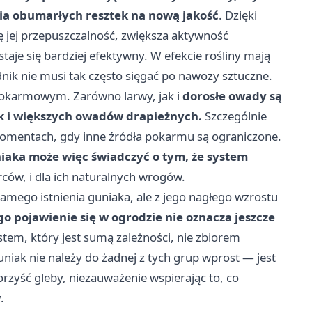
nia obumarłych resztek na nową jakość
. Dzięki
 jej przepuszczalność, zwiększa aktywność
je się bardziej efektywny. W efekcie rośliny mają
ik nie musi tak często sięgać po nawozy sztuczne.
 pokarmowym. Zarówno larwy, jak i
dorosłe owady są
ek i większych owadów drapieżnych.
Szczególnie
w momentach, gdy inne źródła pokarmu są ograniczone.
iaka może więc świadczyć o tym, że system
rców, i dla ich naturalnych wrogów.
samego istnienia guniaka, ale z jego nagłego wzrostu
o pojawienie się w ogrodzie nie oznacza jeszcze
stem, który jest sumą zależności, nie zbiorem
iak nie należy do żadnej z tych grup wprost — jest
zyść gleby, niezauważenie wspierając to, co
.