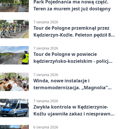
Park Pojednania ma nową część.
Teren za murem jest już dostępny
7 sierpnia 2026
Tour de Pologne przemknął przez
Kędzierzyn-Koźle. Peleton pędził 80
km/h
7 sierpnia 2026
Tour de Pologne w powiecie
kędzierzyńsko-kozielskim - policja
zabezpieczała trasę
7 sierpnia 2026
Winda, nowe instalacje i
termomodernizacja. „Magnolia”
zmieni się nie do poznania
7 sierpnia 2026
Zwykła kontrola w Kędzierzynie-
Koźlu ujawniła zakaz i niesprawne
auto
6 sierpnia 2026