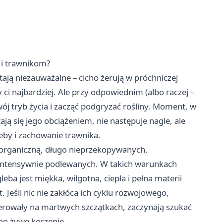
 i trawnikom?
ają niezauważalne – cicho żerują w próchniczej
 ci najbardziej. Ale przy odpowiednim (albo raczej –
j tryb życia i zacząć podgryzać rośliny. Moment, w
ą się jego obciążeniem, nie następuje nagle, ale
eby i zachowanie trawnika.
organiczną, długo nieprzekopywanych,
 intensywnie podlewanych. W takich warunkach
leba jest miękka, wilgotna, ciepła i pełna materii
 Jeśli nic nie zakłóca ich cyklu rozwojowego,
 żerowały na martwych szczątkach, zaczynają szukać
po żywe korzenie.