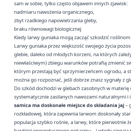
sam w sobie, tylko często objawem innych zjawisk:
nadmiaru nawożenia organicznego,
zbyt rzadkiego napowietrzania gleby,
braku równowagi biologicznej
Kiedy larwy guniaka mogą zacząć szkodzić roślinom
Larwy guniaka przez większość swojego życia pozost
glebie, daleko od młodych korzeni, na których zależy
niewłaściwym) zbiegu warunków potrafią zmienić swó
którym przestają być sprzymierzeńcem ogrodu, a staj
można go rozpoznać, jeśli dobrze znasz sygnały z gl
Do szkód dochodzi w glebach zasobnych w materię 
systematycznie zasilanych nawozami naturalnymi i
samica ma doskonałe miejsce do składania jaj
– g
rozkładowej, która zapewnia larwom doskonały start.
populacja szybko rośnie, a larwy, które pierwotnie
bardziej energetycznego pokarmu – i wtedy sięgają 