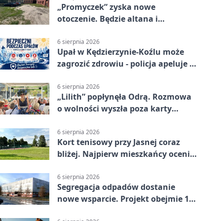
„Promyczek” zyska nowe
otoczenie. Będzie altana i
plenerowa siłownia
6 sierpnia 2026
Upał w Kędzierzynie-Koźlu może
zagrozić zdrowiu - policja apeluje o
czujność
6 sierpnia 2026
„Lilith” popłynęła Odrą. Rozmowa
o wolności wyszła poza karty
powieści
6 sierpnia 2026
Kort tenisowy przy Jasnej coraz
bliżej. Najpierw mieszkańcy ocenią
projekt
6 sierpnia 2026
Segregacja odpadów dostanie
nowe wsparcie. Projekt obejmie 15
gmin