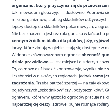
organizmu, który przyczynia się do przetwarza
takim owadom gleba żyje — dosłownie. Poprawia się
mikroorganizmów, a obieg składników odżywczych sta
lepszy dostęp do składników pokarmowych, a ogrodn
Nie bez znaczenia jest też rola guniaka w łańcuchu
cennym źródłem białka dla ptaków, jeży, ryjów
larwy, które zimują w glebie i stają się dostępne 
W dobrze zrównoważonym ogrodzie
obecność gun
działa prawidłowo
— jest miejsce i dla detrytusoże
To, co może dziś budzić kontrowersje, wynika nie z 
liczebności w niektórych regionach. Jednak
samo jeg
zagrożenia.
Trzeba patrzeć szerzej — na cały ekosy
pojedynczych „szkodników” czy „pożyteczników”. Gun
ogniwem, które w większości ogrodów pracuje na kor
najbardziej cię cieszy: zdrowe, bujnie rosnące rośliny