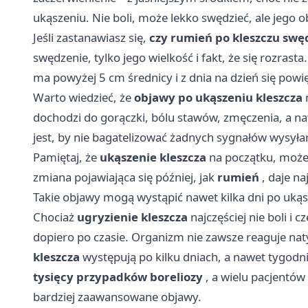
ukąszeniu. Nie boli, może lekko swędzieć, ale jego
Jeśli zastanawiasz się,
czy rumień po kleszczu swę
swędzenie, tylko jego wielkość i fakt, że się rozrasta
ma powyżej 5 cm średnicy i z dnia na dzień się powi
Warto wiedzieć, że
objawy po ukąszeniu kleszcza
m
dochodzi do gorączki, bólu stawów, zmęczenia, a n
jest, by nie bagatelizować żadnych sygnałów wysył
Pamiętaj, że
ukąszenie kleszcza
na początku, może 
zmiana pojawiająca się później, jak
rumień
, daje na
Takie objawy mogą wystąpić nawet kilka dni po uką
Chociaż
ugryzienie kleszcza
najczęściej nie boli i 
dopiero po czasie. Organizm nie zawsze reaguje nat
kleszcza
występują po kilku dniach, a nawet tygodn
tysięcy przypadków boreliozy
, a wielu pacjentów 
bardziej zaawansowane objawy.