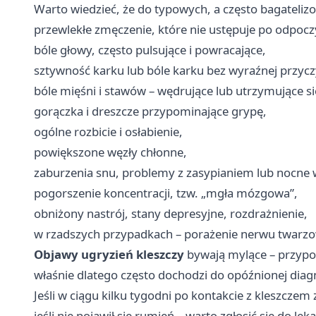
Warto wiedzieć, że do typowych, a często bagateli
przewlekłe zmęczenie, które nie ustępuje po odpoc
bóle głowy, często pulsujące i powracające,
sztywność karku lub bóle karku bez wyraźnej przycz
bóle mięśni i stawów – wędrujące lub utrzymujące s
gorączka i dreszcze przypominające grypę,
ogólne rozbicie i osłabienie,
powiększone węzły chłonne,
zaburzenia snu, problemy z zasypianiem lub nocne 
pogorszenie koncentracji, tzw. „mgła mózgowa”,
obniżony nastrój, stany depresyjne, rozdrażnienie,
w rzadszych przypadkach – porażenie nerwu twarzo
Objawy ugryzień kleszczy
bywają mylące – przypom
właśnie dlatego często dochodzi do opóźnionej diag
Jeśli w ciągu kilku tygodni po kontakcie z kleszcz
jeśli nie pojawił się rumień – warto zgłosić się do 