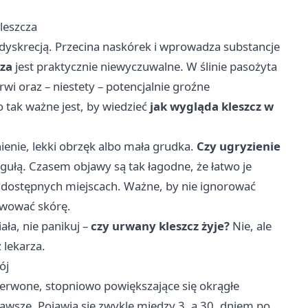
kleszcza
ą dyskrecją. Przecina naskórek i wprowadza substancje
cza
jest praktycznie niewyczuwalne. W ślinie pasożyta
wi oraz – niestety – potencjalnie groźne
o tak ważne jest, by wiedzieć
jak wygląda kleszcz w
ienie, lekki obrzęk albo mała grudka.
Czy ugryzienie
regułą. Czasem objawy są tak łagodne, że łatwo je
no dostępnych miejscach. Ważne, by nie ignorować
erwować skórę.
ała, nie panikuj –
czy urwany kleszcz żyje?
Nie, ale
 lekarza.
ój
zerwone, stopniowo powiększające się okrągłe
zawsze. Pojawia się zwykle między 3. a 30. dniem po