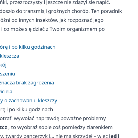
i, przezroczysty i jeszcze nie zdążył się napić.
doszło do transmisji groźnych chorób. Ten poradnik
różni od innych insektów, jak rozpoznać jego
ń i co może się dziać z Twoim organizmem po
rę i po kilku godzinach
 kleszcza
kój
ąszeniu
nacza brak zagrożenia
iciela
ty o zachowaniu kleszczy
ę i po kilku godzinach
k potrafi wywołać naprawdę poważne problemy
zcz
, to wyobraź sobie coś pomiędzy ziarenkiem
 twardy pancerzyk i… nie ma skrzydeł – więc
jeśli