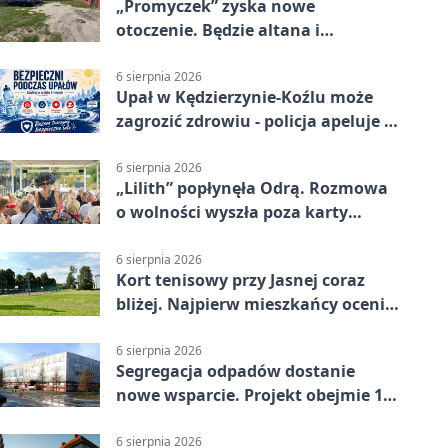
„Promyczek” zyska nowe
otoczenie. Będzie altana i
plenerowa siłownia
6 sierpnia 2026
Upał w Kędzierzynie-Koźlu może
zagrozić zdrowiu - policja apeluje o
czujność
6 sierpnia 2026
„Lilith” popłynęła Odrą. Rozmowa
o wolności wyszła poza karty
powieści
6 sierpnia 2026
Kort tenisowy przy Jasnej coraz
bliżej. Najpierw mieszkańcy ocenią
projekt
6 sierpnia 2026
Segregacja odpadów dostanie
nowe wsparcie. Projekt obejmie 15
gmin
6 sierpnia 2026