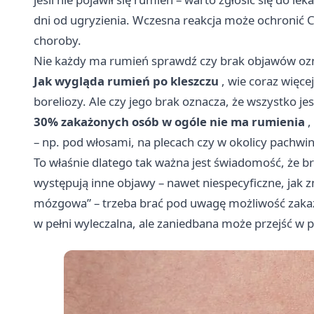
dni od ugryzienia. Wczesna reakcja może ochronić Ci
choroby.
Nie każdy ma rumień sprawdź czy brak objawów oz
Jak wygląda rumień po kleszczu
, wie coraz więce
boreliozy. Ale czy jego brak oznacza, że wszystko jes
30% zakażonych osób w ogóle nie ma rumienia
,
– np. pod włosami, na plecach czy w okolicy pachwin
To właśnie dlatego tak ważna jest świadomość, że br
występują inne objawy – nawet niespecyficzne, jak z
mózgowa” – trzeba brać pod uwagę możliwość zakażen
w pełni wyleczalna, ale zaniedbana może przejść w p