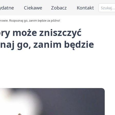
ydatne
Ciekawe
Zobacz
Kontakt
drowie. Rozpoznaj go, zanim będzie za późno!
óry może zniszczyć
naj go, zanim będzie