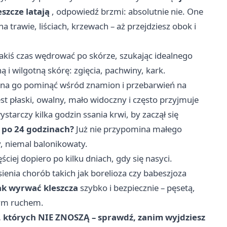
eszcze latają
, odpowiedź brzmi: absolutnie nie. One
na trawie, liściach, krzewach – aż przejdziesz obok i
jakiś czas wędrować po skórze, szukając idealnego
ą i wilgotną skórę: zgięcia, pachwiny, kark.
żna go pominąć wśród znamion i przebarwień na
est płaski, owalny, mało widoczny i często przyjmuje
starczy kilka godzin ssania krwi, by zaczął się
 po 24 godzinach?
Już nie przypomina małego
y, niemal balonikowaty.
ęściej dopiero po kilku dniach, gdy się nasyci.
ienia chorób takich jak borelioza czy babeszjoza
ak wyrwać kleszcza
szybko i bezpiecznie – pęsetą,
nym ruchem.
zy, których NIE ZNOSZĄ – sprawdź, zanim wyjdziesz