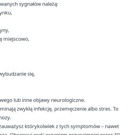
zowanych sygnałów należą:
zynku,
yny,
ię miejscowo,
wybudzanie się,
wego lub inne objawy neurologiczne.
inają zwykłą infekcję, przemęczenie albo stres. To
nozy.
em zauważysz którykolwiek z tych symptomów – nawet
lekarza. Obserwuj swój organizm przynajmniej przez 30