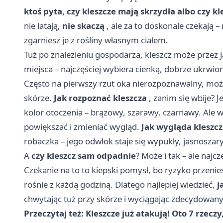
ktoś pyta, czy kleszcze mają skrzydła albo czy kl
nie latają,
nie skaczą
, ale za to doskonale czekają – 
zgarniesz je z rośliny własnym ciałem.
Tuż po znalezieniu gospodarza, kleszcz może przez 
miejsca – najczęściej wybiera cienką, dobrze ukrwion
Często na pierwszy rzut oka nierozpoznawalny, mo
skórze.
Jak rozpoznać kleszcza
, zanim się wbije? J
kolor otoczenia – brązowy, szarawy, czarnawy. Ale wy
powiększać i zmieniać wygląd.
Jak wygląda kleszcz
robaczka – jego odwłok staje się wypukły, jasnoszar
A
czy kleszcz sam odpadnie
? Może i tak – ale najcz
Czekanie na to to kiepski pomysł, bo ryzyko przenies
rośnie z każdą godziną. Dlatego najlepiej wiedzieć,
j
chwytając tuż przy skórze i wyciągając zdecydowa
Przeczytaj też:
Kleszcze już atakują! Oto 7 rzec