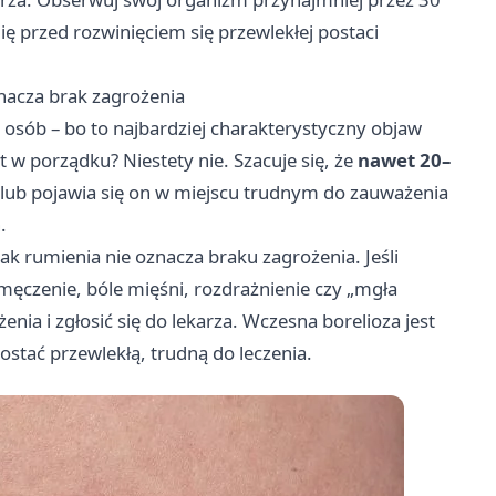
ę przed rozwinięciem się przewlekłej postaci
nacza brak zagrożenia
j osób – bo to najbardziej charakterystyczny objaw
t w porządku? Niestety nie. Szacuje się, że
nawet 20–
 lub pojawia się on w miejscu trudnym do zauważenia
.
ak rumienia nie oznacza braku zagrożenia. Jeśli
męczenie, bóle mięśni, rozdrażnienie czy „mgła
ia i zgłosić się do lekarza. Wczesna borelioza jest
ostać przewlekłą, trudną do leczenia.