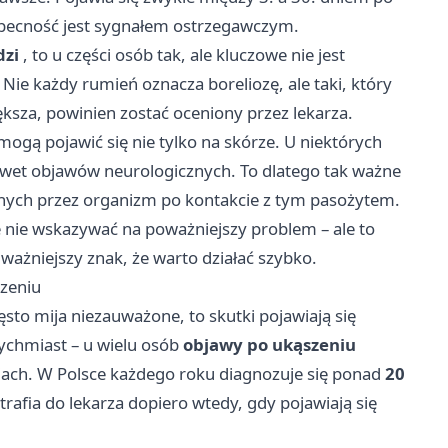
 obecność jest sygnałem ostrzegawczym.
dzi
, to u części osób tak, ale kluczowe nie jest
. Nie każdy rumień oznacza boreliozę, ale taki, który
ększa, powinien zostać oceniony przez lekarza.
ogą pojawić się nie tylko na skórze. U niektórych
awet objawów neurologicznych. To dlatego tak ważne
anych przez organizm po kontakcie z tym pasożytem.
nie wskazywać na poważniejszy problem – ale to
jważniejszy znak, że warto działać szybko.
szeniu
często mija niezauważone, to skutki pojawiają się
ychmiast – u wielu osób
objawy po ukąszeniu
iach. W Polsce każdego roku diagnozuje się ponad
20
trafia do lekarza dopiero wtedy, gdy pojawiają się