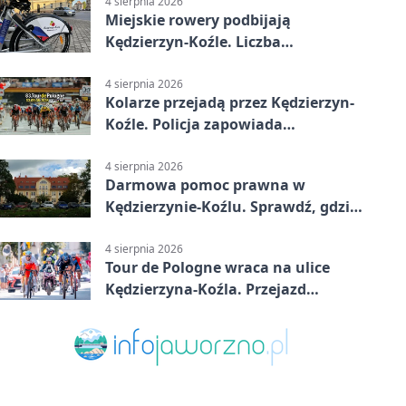
4 sierpnia 2026
Miejskie rowery podbijają
Kędzierzyn-Koźle. Liczba
przejazdów mocno wzrosła
4 sierpnia 2026
Kolarze przejadą przez Kędzierzyn-
Koźle. Policja zapowiada
utrudnienia
4 sierpnia 2026
Darmowa pomoc prawna w
Kędzierzynie-Koźlu. Sprawdź, gdzie
się zgłosić
4 sierpnia 2026
Tour de Pologne wraca na ulice
Kędzierzyna-Koźla. Przejazd
czasowo zamknie trasę