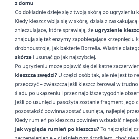
z domu
Co dokładnie dzieje się z twoją skórą po ugryzieniu 
Kiedy kleszcz wbija się w skórę, działa z zaskakując
znieczulające, które sprawiają, że
ugryzienie klesz
znajdują się też enzymy zapobiegające krzepnięciu kr
drobnoustroje, jak bakterie Borrelia. Właśnie dlateg
skórze
i usunąć go jak najszybciej.
Po ugryzieniu może pojawić się delikatne zaczerwien
kleszcza swędzi?
U części osób tak, ale nie jest to 
przeoczyć – zwłaszcza jeśli kleszcz żerował w trud
śladu po ukąszeniu i przez najbliższe tygodnie obs
Jeśli po usunięciu pasożyta zostanie fragment jego ci
pozostałość powinna zostać usunięta, najlepiej przez
Kiedy rumień po kleszczu powinien wzbudzić niepok
Jak wygląda rumień po kleszczu?
To najczęściej c
zaczerwienienie – z jaśniejszym środkiem, choć nie 