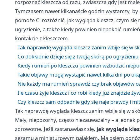
rozpoznać kleszcza od razu, zwłaszcza gdy jest maleńk
Tymczasem nawet kilkanaście godzin wystarczy, by 
pomoże Ci rozróżnić, jak wygląda kleszcz, czym się 
ugryzienie, a także kiedy powinien niepokoić rumie
kontakcie z kleszczem.
Tak naprawdę wygląda kleszcz zanim wbije się w skó
Co dokładnie dzieje się z twoją skórą po ugryzieniu
Kiedy rumień po kleszczu powinien wzbudzić niepo
Takie objawy mogą wystąpić nawet kilka dni po uk
Nie każdy ma rumień sprawdź czy brak objawów oz
Ile czasu żyje kleszcz i co robi kiedy już znajdzie żyw
Czy kleszcz sam odpadnie gdy się naje prawdy i mi
Tak naprawdę wygląda kleszcz zanim wbije się w skór
Mały, niepozorny, często niezauważalny – a jedna
zdrowotne. Jeśli zastanawiasz się,
jak wygląda kles
sezamu a miniaturowym pająkiem. Ma osiem odnóży,