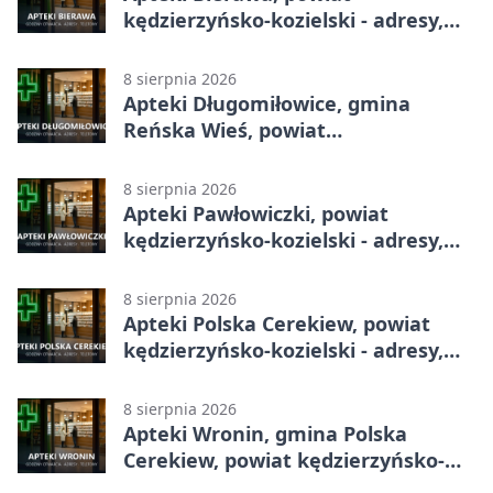
kędzierzyńsko-kozielski - adresy,
telefony, godziny otwarcia
8 sierpnia 2026
Apteki Długomiłowice, gmina
Reńska Wieś, powiat
kędzierzyńsko-kozielski - adresy,
telefony, godziny otwarcia
8 sierpnia 2026
Apteki Pawłowiczki, powiat
kędzierzyńsko-kozielski - adresy,
telefony, godziny otwarcia
8 sierpnia 2026
Apteki Polska Cerekiew, powiat
kędzierzyńsko-kozielski - adresy,
telefony, godziny otwarcia
8 sierpnia 2026
Apteki Wronin, gmina Polska
Cerekiew, powiat kędzierzyńsko-
kozielski - adresy, telefony, godziny