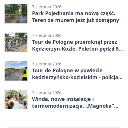
otwarcia
7 sierpnia 2026
Park Pojednania ma nową część.
Teren za murem jest już dostępny
7 sierpnia 2026
Tour de Pologne przemknął przez
Kędzierzyn-Koźle. Peleton pędził 80
km/h
7 sierpnia 2026
Tour de Pologne w powiecie
kędzierzyńsko-kozielskim - policja
zabezpieczała trasę
7 sierpnia 2026
Winda, nowe instalacje i
termomodernizacja. „Magnolia”
zmieni się nie do poznania