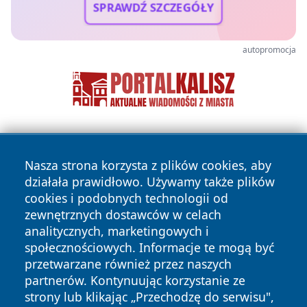
SPRAWDŹ SZCZEGÓŁY
autopromocja
Nasza strona korzysta z plików cookies, aby
działała prawidłowo. Używamy także plików
cookies i podobnych technologii od
zewnętrznych dostawców w celach
Copyright © 2026 naszkedzierzyn.pl Wszystkie prawa
analitycznych, marketingowych i
zastrzeżone.
społecznościowych. Informacje te mogą być
przetwarzane również przez naszych
partnerów. Kontynuując korzystanie ze
Polityka
Polityka
News
Autorzy
strony lub klikając „Przechodzę do serwisu",
Prywatności
Cookies