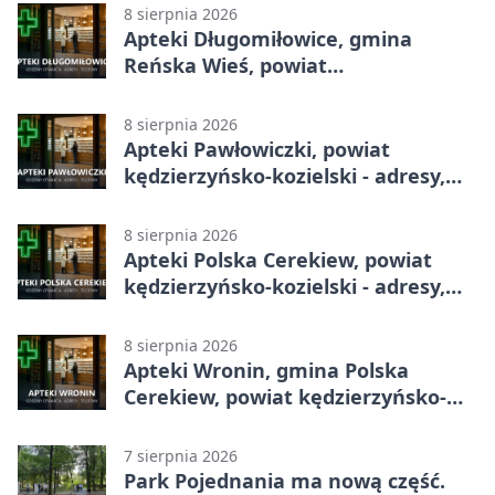
8 sierpnia 2026
Apteki Długomiłowice, gmina
Reńska Wieś, powiat
kędzierzyńsko-kozielski - adresy,
telefony, godziny otwarcia
8 sierpnia 2026
Apteki Pawłowiczki, powiat
kędzierzyńsko-kozielski - adresy,
telefony, godziny otwarcia
8 sierpnia 2026
Apteki Polska Cerekiew, powiat
kędzierzyńsko-kozielski - adresy,
telefony, godziny otwarcia
8 sierpnia 2026
Apteki Wronin, gmina Polska
Cerekiew, powiat kędzierzyńsko-
kozielski - adresy, telefony, godziny
otwarcia
7 sierpnia 2026
Park Pojednania ma nową część.