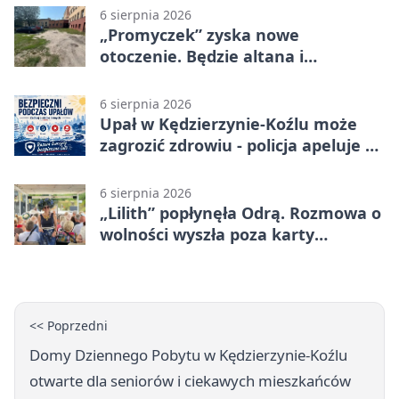
6 sierpnia 2026
„Promyczek” zyska nowe
otoczenie. Będzie altana i
plenerowa siłownia
6 sierpnia 2026
Upał w Kędzierzynie-Koźlu może
zagrozić zdrowiu - policja apeluje o
czujność
6 sierpnia 2026
„Lilith” popłynęła Odrą. Rozmowa o
wolności wyszła poza karty
powieści
<< Poprzedni
Domy Dziennego Pobytu w Kędzierzynie-Koźlu
otwarte dla seniorów i ciekawych mieszkańców