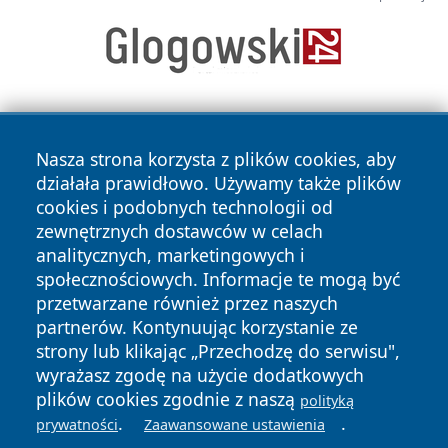
Nasza strona korzysta z plików cookies, aby
działała prawidłowo. Używamy także plików
cookies i podobnych technologii od
zewnętrznych dostawców w celach
Copyright © 2026 naszkedzierzyn.pl Wszystkie prawa
analitycznych, marketingowych i
zastrzeżone.
społecznościowych. Informacje te mogą być
przetwarzane również przez naszych
partnerów. Kontynuując korzystanie ze
Polityka
Polityka
News
Autorzy
strony lub klikając „Przechodzę do serwisu",
Prywatności
Cookies
wyrażasz zgodę na użycie dodatkowych
plików cookies zgodnie z naszą
polityką
.
.
prywatności
Zaawansowane ustawienia