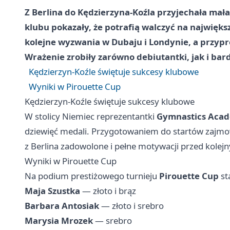
Z Berlina do Kędzierzyna-Koźla przyjechała ma
klubu pokazały, że potrafią walczyć na najwię
kolejne wyzwania w Dubaju i Londynie, a przypro
Wrażenie zrobiły zarówno debiutantki, jak i bar
Kędzierzyn-Koźle świętuje sukcesy klubowe
Wyniki w Pirouette Cup
Kędzierzyn-Koźle świętuje sukcesy klubowe
W stolicy Niemiec reprezentantki
Gymnastics Aca
dziewięć medali. Przygotowaniem do startów zajmo
z Berlina zadowolone i pełne motywacji przed kole
Wyniki w Pirouette Cup
Na podium prestiżowego turnieju
Pirouette Cup
st
Maja Szustka
— złoto i brąz
Barbara Antosiak
— złoto i srebro
Marysia Mrozek
— srebro