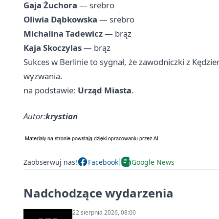
Gaja Żuchora
— srebro
Oliwia Dąbkowska
— srebro
Michalina Tadewicz
— brąz
Kaja Skoczylas
— brąz
Sukces w Berlinie to sygnał, że zawodniczki z Kędz
wyzwania.
na podstawie:
Urząd Miasta
.
Autor:
krystian
Zaobserwuj nas!
Facebook
Google News
Nadchodzące wydarzenia
22 sierpnia 2026, 08:00