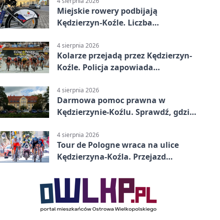
4 sierpnia 2026
Miejskie rowery podbijają
Kędzierzyn-Koźle. Liczba
przejazdów mocno wzrosła
4 sierpnia 2026
Kolarze przejadą przez Kędzierzyn-
Koźle. Policja zapowiada
utrudnienia
4 sierpnia 2026
Darmowa pomoc prawna w
Kędzierzynie-Koźlu. Sprawdź, gdzie
się zgłosić
4 sierpnia 2026
Tour de Pologne wraca na ulice
Kędzierzyna-Koźla. Przejazd
czasowo zamknie trasę