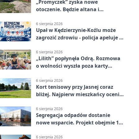
„Promyczek” zyska nowe
otoczenie. Będzie altana i
plenerowa siłownia
6 sierpnia 2026
Upał w Kędzierzynie-Koźlu może
zagrozić zdrowiu - policja apeluje o
czujność
6 sierpnia 2026
„Lilith” popłynęła Odrą. Rozmowa
o wolności wyszła poza karty
powieści
6 sierpnia 2026
Kort tenisowy przy Jasnej coraz
bliżej. Najpierw mieszkańcy ocenią
projekt
6 sierpnia 2026
Segregacja odpadów dostanie
nowe wsparcie. Projekt obejmie 15
gmin
6 sierpnia 2026