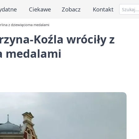
ydatne
Ciekawe
Zobacz
Kontakt
erlina z dziewięcioma medalami
rzyna-Koźla wróciły z
ma medalami