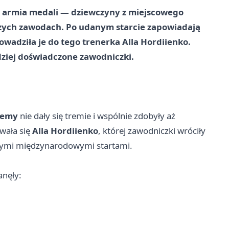
ła armia medali — dziewczyny z miejscowego
kszych zawodach. Po udanym starcie zapowiadają
wadziła je do tego trenerka Alla Hordiienko.
dziej doświadczone zawodniczki.
demy
nie dały się tremie i wspólnie zdobyły aż
wała się
Alla Hordiienko
, której zawodniczki wróciły
jnymi międzynarodowymi startami.
anęły: