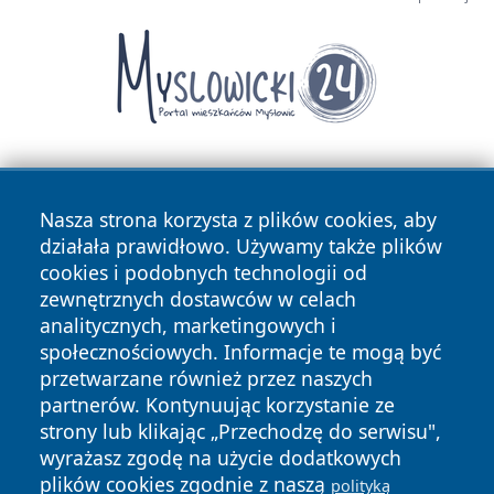
Nasza strona korzysta z plików cookies, aby
działała prawidłowo. Używamy także plików
cookies i podobnych technologii od
zewnętrznych dostawców w celach
Copyright © 2026 naszkedzierzyn.pl Wszystkie prawa
analitycznych, marketingowych i
zastrzeżone.
społecznościowych. Informacje te mogą być
przetwarzane również przez naszych
partnerów. Kontynuując korzystanie ze
Polityka
Polityka
News
Autorzy
strony lub klikając „Przechodzę do serwisu",
Prywatności
Cookies
wyrażasz zgodę na użycie dodatkowych
plików cookies zgodnie z naszą
polityką