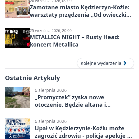
20 września 2026, 09:00
Zamotane miasto Kędzierzyn-Koźle:
warsztaty przędzenia „Od owieczki
do niteczki”
25 września 2026, 20:00
METALLICA NIGHT – Rusty Head:
koncert Metallica
Kolejne wydarzenia
Ostatnie Artykuły
6 sierpnia 2026
„Promyczek” zyska nowe
otoczenie. Będzie altana i
plenerowa siłownia
6 sierpnia 2026
Upał w Kędzierzynie-Koźlu może
zagrozić zdrowiu - policja apeluje o