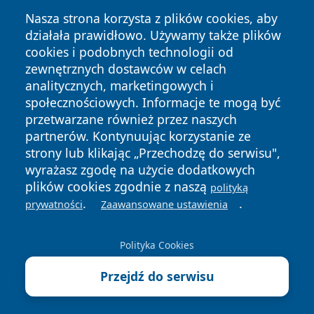
Nasza strona korzysta z plików cookies, aby
działała prawidłowo. Używamy także plików
cookies i podobnych technologii od
zewnętrznych dostawców w celach
Copyright © 2026 naszkedzierzyn.pl Wszystkie prawa
analitycznych, marketingowych i
zastrzeżone.
społecznościowych. Informacje te mogą być
przetwarzane również przez naszych
partnerów. Kontynuując korzystanie ze
Polityka
Polityka
News
Autorzy
strony lub klikając „Przechodzę do serwisu",
Prywatności
Cookies
wyrażasz zgodę na użycie dodatkowych
plików cookies zgodnie z naszą
polityką
.
.
prywatności
Zaawansowane ustawienia
Polityka Cookies
Przejdź do serwisu