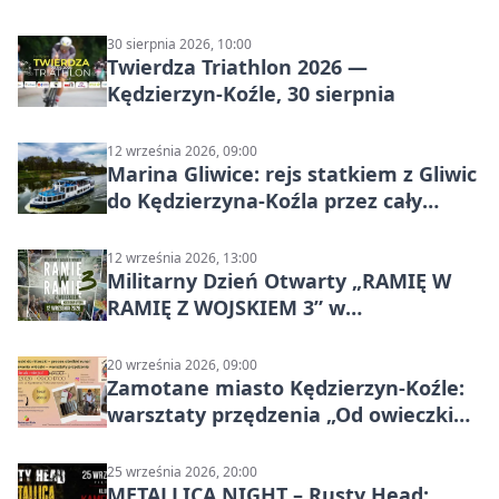
wraca na stadion
30 sierpnia 2026, 10:00
Twierdza Triathlon 2026 —
Kędzierzyn-Koźle, 30 sierpnia
12 września 2026, 09:00
Marina Gliwice: rejs statkiem z Gliwic
do Kędzierzyna-Koźla przez cały
Kanał Gliwicki
12 września 2026, 13:00
Militarny Dzień Otwarty „RAMIĘ W
RAMIĘ Z WOJSKIEM 3” w
Kędzierzynie-Koźlu
20 września 2026, 09:00
Zamotane miasto Kędzierzyn-Koźle:
warsztaty przędzenia „Od owieczki
do niteczki”
25 września 2026, 20:00
METALLICA NIGHT – Rusty Head: