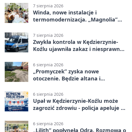
7 sierpnia 2026
Winda, nowe instalacje i
termomodernizacja. „Magnolia”
zmieni się nie do poznania
7 sierpnia 2026
Zwykła kontrola w Kędzierzynie-
Koźlu ujawniła zakaz i niesprawne
auto
6 sierpnia 2026
„Promyczek” zyska nowe
otoczenie. Będzie altana i
plenerowa siłownia
6 sierpnia 2026
Upał w Kędzierzynie-Koźlu może
zagrozić zdrowiu - policja apeluje o
czujność
6 sierpnia 2026
„Lilith” popłynęła Odrą. Rozmowa o