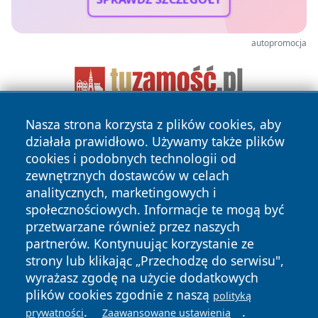
autopromocja
Nasza strona korzysta z plików cookies, aby
działała prawidłowo. Używamy także plików
cookies i podobnych technologii od
zewnętrznych dostawców w celach
analitycznych, marketingowych i
społecznościowych. Informacje te mogą być
Copyright © 2026 naszkedzierzyn.pl Wszystkie prawa
przetwarzane również przez naszych
zastrzeżone.
partnerów. Kontynuując korzystanie ze
strony lub klikając „Przechodzę do serwisu",
Polityka
Polityka
wyrażasz zgodę na użycie dodatkowych
News
Autorzy
Prywatności
Cookies
plików cookies zgodnie z naszą
polityką
.
.
prywatności
Zaawansowane ustawienia