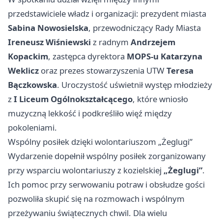
przedstawiciele władz i organizacji: prezydent miasta
Sabina Nowosielska
, przewodniczący Rady Miasta
Ireneusz Wiśniewski
z radnym
Andrzejem
Kopackim
, zastępca dyrektora
MOPS-u
Katarzyna
Weklicz
oraz prezes stowarzyszenia UTW
Teresa
Bączkowska
. Uroczystość uświetnił występ młodzieży
z
I Liceum Ogólnokształcącego
, które wniosło
muzyczną lekkość i podkreśliło więź między
pokoleniami.
Wspólny posiłek dzięki wolontariuszom „Żeglugi”
Wydarzenie dopełnił wspólny posiłek zorganizowany
przy wsparciu wolontariuszy z kozielskiej
„Żeglugi”
.
Ich pomoc przy serwowaniu potraw i obsłudze gości
pozwoliła skupić się na rozmowach i wspólnym
przeżywaniu świątecznych chwil. Dla wielu