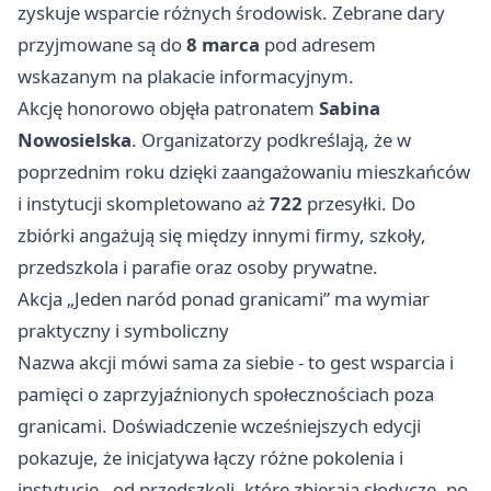
zyskuje wsparcie różnych środowisk. Zebrane dary
przyjmowane są do
8 marca
pod adresem
wskazanym na plakacie informacyjnym.
Akcję honorowo objęła patronatem
Sabina
Nowosielska
. Organizatorzy podkreślają, że w
poprzednim roku dzięki zaangażowaniu mieszkańców
i instytucji skompletowano aż
722
przesyłki. Do
zbiórki angażują się między innymi firmy, szkoły,
przedszkola i parafie oraz osoby prywatne.
Akcja „Jeden naród ponad granicami” ma wymiar
praktyczny i symboliczny
Nazwa akcji mówi sama za siebie - to gest wsparcia i
pamięci o zaprzyjaźnionych społecznościach poza
granicami. Doświadczenie wcześniejszych edycji
pokazuje, że inicjatywa łączy różne pokolenia i
instytucje - od przedszkoli, które zbierają słodycze, po