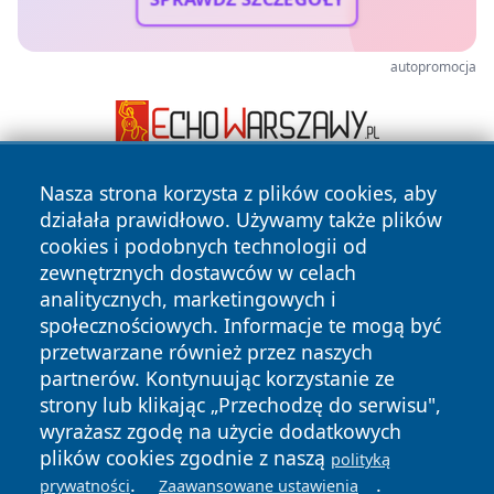
autopromocja
Nasza strona korzysta z plików cookies, aby
działała prawidłowo. Używamy także plików
cookies i podobnych technologii od
zewnętrznych dostawców w celach
analitycznych, marketingowych i
społecznościowych. Informacje te mogą być
Copyright © 2026 naszkedzierzyn.pl Wszystkie prawa
zastrzeżone.
przetwarzane również przez naszych
partnerów. Kontynuując korzystanie ze
strony lub klikając „Przechodzę do serwisu",
Polityka
Polityka
wyrażasz zgodę na użycie dodatkowych
News
Autorzy
Prywatności
Cookies
plików cookies zgodnie z naszą
polityką
.
.
prywatności
Zaawansowane ustawienia