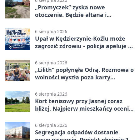
6 sierpnia 2026
„Promyczek” zyska nowe
otoczenie. Będzie altana i
plenerowa siłownia
6 sierpnia 2026
Upał w Kędzierzynie-Koźlu może
zagrozić zdrowiu - policja apeluje o
czujność
6 sierpnia 2026
„Lilith” popłynęła Odrą. Rozmowa o
wolności wyszła poza karty
powieści
6 sierpnia 2026
Kort tenisowy przy Jasnej coraz
bliżej. Najpierw mieszkańcy ocenią
projekt
6 sierpnia 2026
Segregacja odpadów dostanie
nowe wsparcie. Projekt obejmie 15