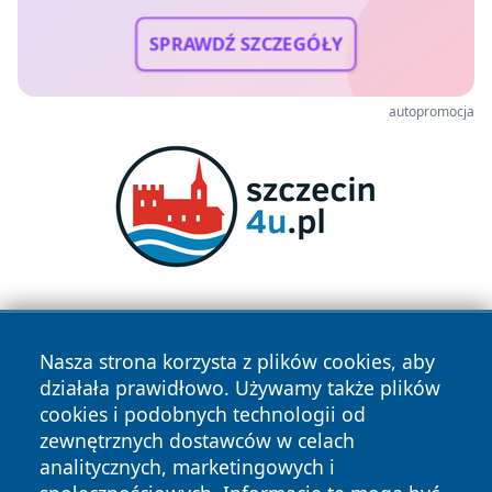
SPRAWDŹ SZCZEGÓŁY
autopromocja
Nasza strona korzysta z plików cookies, aby
działała prawidłowo. Używamy także plików
cookies i podobnych technologii od
zewnętrznych dostawców w celach
Copyright © 2026 naszkedzierzyn.pl Wszystkie prawa
analitycznych, marketingowych i
zastrzeżone.