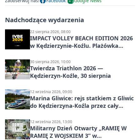
Zaobserwuj nas!
Facebook
Google News
Nadchodzące wydarzenia
22 sierpnia 2026, 08:00
IMPACT VOLLEY BEACH EDITION 2026
w Kędzierzynie-Koźlu. Plażówka
wraca na stadion
30 sierpnia 2026, 10:00
Twierdza Triathlon 2026 —
Kędzierzyn-Koźle, 30 sierpnia
12 września 2026, 09:00
Marina Gliwice: rejs statkiem z Gliwic
do Kędzierzyna-Koźla przez cały
Kanał Gliwicki
12 września 2026, 13:00
Militarny Dzień Otwarty „RAMIĘ W
RAMIĘ Z WOJSKIEM 3” w