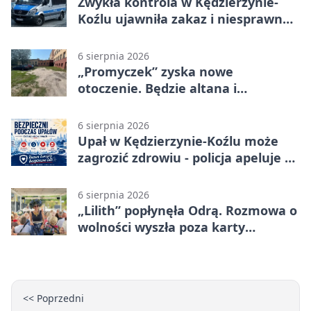
Zwykła kontrola w Kędzierzynie-
Koźlu ujawniła zakaz i niesprawne
auto
6 sierpnia 2026
„Promyczek” zyska nowe
otoczenie. Będzie altana i
plenerowa siłownia
6 sierpnia 2026
Upał w Kędzierzynie-Koźlu może
zagrozić zdrowiu - policja apeluje o
czujność
6 sierpnia 2026
„Lilith” popłynęła Odrą. Rozmowa o
wolności wyszła poza karty
powieści
<< Poprzedni