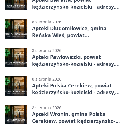
kędzierzyńsko-kozielski - adresy,
telefony, godziny otwarcia
8 sierpnia 2026
Apteki Długomiłowice, gmina
Reńska Wieś, powiat
kędzierzyńsko-kozielski - adresy,
telefony, godziny otwarcia
8 sierpnia 2026
Apteki Pawłowiczki, powiat
kędzierzyńsko-kozielski - adresy,
telefony, godziny otwarcia
8 sierpnia 2026
Apteki Polska Cerekiew, powiat
kędzierzyńsko-kozielski - adresy,
telefony, godziny otwarcia
8 sierpnia 2026
Apteki Wronin, gmina Polska
Cerekiew, powiat kędzierzyńsko-
kozielski - adresy, telefony, godziny