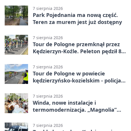
otwarcia
7 sierpnia 2026
Park Pojednania ma nową część.
Teren za murem jest już dostępny
7 sierpnia 2026
Tour de Pologne przemknął przez
Kędzierzyn-Koźle. Peleton pędził 80
km/h
7 sierpnia 2026
Tour de Pologne w powiecie
kędzierzyńsko-kozielskim - policja
zabezpieczała trasę
7 sierpnia 2026
Winda, nowe instalacje i
termomodernizacja. „Magnolia”
zmieni się nie do poznania
7 sierpnia 2026