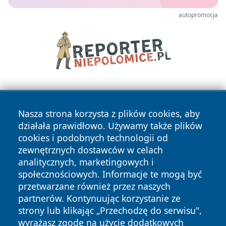
autopromocja
Nasza strona korzysta z plików cookies, aby
działała prawidłowo. Używamy także plików
cookies i podobnych technologii od
zewnętrznych dostawców w celach
Copyright © 2026 naszkedzierzyn.pl Wszystkie prawa
analitycznych, marketingowych i
zastrzeżone.
społecznościowych. Informacje te mogą być
przetwarzane również przez naszych
partnerów. Kontynuując korzystanie ze
Polityka
Polityka
News
Autorzy
strony lub klikając „Przechodzę do serwisu",
Prywatności
Cookies
wyrażasz zgodę na użycie dodatkowych