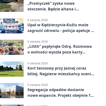
„Promyczek” zyska nowe
otoczenie. Będzie altana i
plenerowa siłownia
6 sierpnia 2026
Upał w Kędzierzynie-Koźlu może
zagrozić zdrowiu - policja apeluje o
czujność
6 sierpnia 2026
„Lilith” popłynęła Odrą. Rozmowa
o wolności wyszła poza karty
powieści
6 sierpnia 2026
Kort tenisowy przy Jasnej coraz
bliżej. Najpierw mieszkańcy ocenią
projekt
6 sierpnia 2026
Segregacja odpadów dostanie
nowe wsparcie. Projekt obejmie 15
gmin