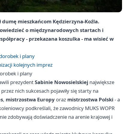
sł dumę mieszkańcom Kędzierzyna-Koźla.
opowiedzieć o międzynarodowych startach i
półpracy - przekazana koszulka - ma wisieć w
dorobek i plany
zacji kolejnych imprez
orobek i plany
awili prezydent
Sabinie Nowosielskiej
największe
przez nich sukcesach pojawiły się starty na
es
,
mistrzostwa Europy
oraz
mistrzostwa Polski
- a
Szkoleniowcy podkreślali, że zawodnicy MUKS WOPR
nie zdobywają doświadczenie na arenie krajowej i