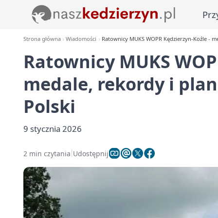
Prz
Strona główna
Wiadomości
Ratownicy MUKS WOPR Kędzierzyn-Koźle - meda
Ratownicy MUKS WOPR 
medale, rekordy i plan
Polski
9 stycznia 2026
2 min czytania
Udostępnij