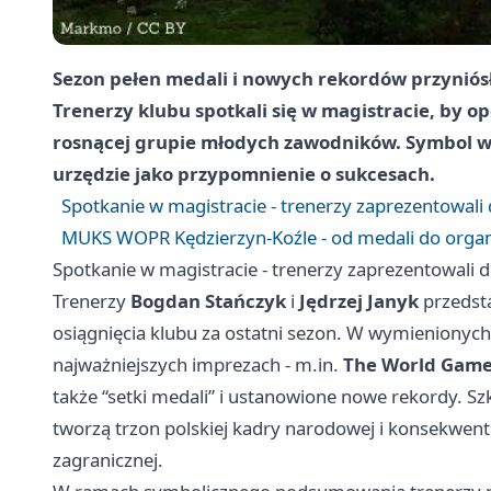
Sezon pełen medali i nowych rekordów przynió
Trenerzy klubu spotkali się w magistracie, by 
rosnącej grupie młodych zawodników. Symbol ws
urzędzie jako przypomnienie o sukcesach.
Spotkanie w magistracie - trenerzy zaprezentowali 
MUKS WOPR Kędzierzyn-Koźle - od medali do organi
Spotkanie w magistracie - trenerzy zaprezentowali d
Trenerzy
Bogdan Stańczyk
i
Jędrzej Janyk
przedst
osiągnięcia klubu za ostatni sezon. W wymienionych 
najważniejszych imprezach - m.in.
The World Gam
także “setki medali” i ustanowione nowe rekordy. 
tworzą trzon polskiej kadry narodowej i konsekwent
zagranicznej.