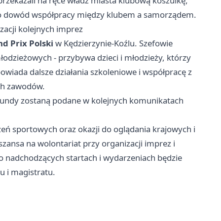
ekazali na ręce władz miasta klubową koszulkę,
ko dowód współpracy między klubem a samorządem.
acji kolejnych imprez
d Prix Polski
w Kędzierzynie-Koźlu. Szefowie
odzieżowych - przybywa dzieci i młodzieży, którzy
powiada dalsze działania szkoleniowe i współpracę z
ch zawodów.
 rundy zostaną podane w kolejnych komunikatach
ń sportowych oraz okazji do oglądania krajowych i
ansa na wolontariat przy organizacji imprez i
 o nadchodzących startach i wydarzeniach będzie
 i magistratu.