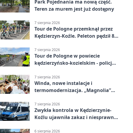
Park Pojednania ma nową część.
Teren za murem jest już dostępny
7 sierpnia 2026
Tour de Pologne przemknął przez
Kędzierzyn-Koźle. Peleton pędził 80
km/h
7 sierpnia 2026
Tour de Pologne w powiecie
kędzierzyńsko-kozielskim - policja
zabezpieczała trasę
7 sierpnia 2026
Winda, nowe instalacje i
termomodernizacja. „Magnolia”
zmieni się nie do poznania
7 sierpnia 2026
Zwykła kontrola w Kędzierzynie-
Koźlu ujawniła zakaz i niesprawne
auto
6 sierpnia 2026