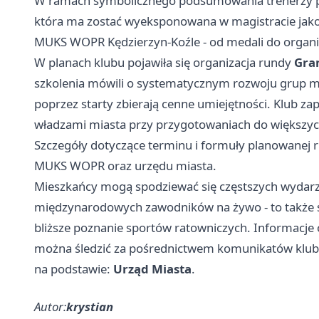
W ramach symbolicznego podsumowania trenerzy prz
która ma zostać wyeksponowana w magistracie ja
MUKS WOPR Kędzierzyn-Koźle - od medali do organiz
W planach klubu pojawiła się organizacja rundy
Gran
szkolenia mówili o systematycznym rozwoju grup mł
poprzez starty zbierają cenne umiejętności. Klub za
władzami miasta przy przygotowaniach do większy
Szczegóły dotyczące terminu i formuły planowanej
MUKS WOPR oraz urzędu miasta.
Mieszkańcy mogą spodziewać się częstszych wydarze
międzynarodowych zawodników na żywo - to także sz
bliższe poznanie sportów ratowniczych. Informacje
można śledzić za pośrednictwem komunikatów klubu
na podstawie:
Urząd Miasta
.
Autor:
krystian