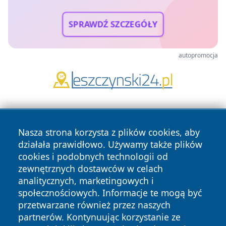
SPRAWDŹ SZCZEGÓŁY
autopromocja
Nasza strona korzysta z plików cookies, aby
działała prawidłowo. Używamy także plików
cookies i podobnych technologii od
zewnętrznych dostawców w celach
Copyright © 2026 naszkedzierzyn.pl Wszystkie prawa
analitycznych, marketingowych i
zastrzeżone.
społecznościowych. Informacje te mogą być
przetwarzane również przez naszych
partnerów. Kontynuując korzystanie ze
Polityka
Polityka
News
Autorzy