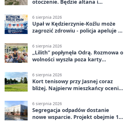
otoczenie. Będzie altana i
plenerowa siłownia
6 sierpnia 2026
Upał w Kędzierzynie-Koźlu może
zagrozić zdrowiu - policja apeluje o
czujność
6 sierpnia 2026
„Lilith” popłynęła Odrą. Rozmowa o
wolności wyszła poza karty
powieści
6 sierpnia 2026
Kort tenisowy przy Jasnej coraz
bliżej. Najpierw mieszkańcy ocenią
projekt
6 sierpnia 2026
Segregacja odpadów dostanie
nowe wsparcie. Projekt obejmie 15
gmin