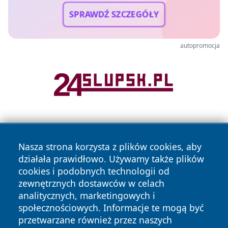
SPRAWDŹ SZCZEGÓŁY
autopromocja
Nasza strona korzysta z plików cookies, aby
działała prawidłowo. Używamy także plików
cookies i podobnych technologii od
zewnętrznych dostawców w celach
Copyright © 2026 naszkedzierzyn.pl Wszystkie prawa
analitycznych, marketingowych i
zastrzeżone.
społecznościowych. Informacje te mogą być
przetwarzane również przez naszych