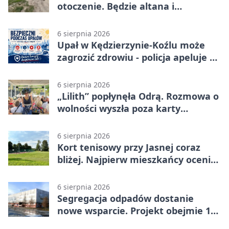
otoczenie. Będzie altana i
plenerowa siłownia
6 sierpnia 2026
Upał w Kędzierzynie-Koźlu może
zagrozić zdrowiu - policja apeluje o
czujność
6 sierpnia 2026
„Lilith” popłynęła Odrą. Rozmowa o
wolności wyszła poza karty
powieści
6 sierpnia 2026
Kort tenisowy przy Jasnej coraz
bliżej. Najpierw mieszkańcy ocenią
projekt
6 sierpnia 2026
Segregacja odpadów dostanie
nowe wsparcie. Projekt obejmie 15
gmin