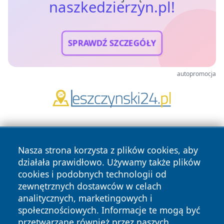
naszkedzierzyn.pl!
SPRAWDŹ SZCZEGÓŁY
autopromocja
Nasza strona korzysta z plików cookies, aby
działała prawidłowo. Używamy także plików
cookies i podobnych technologii od
zewnętrznych dostawców w celach
Copyright © 2026 naszkedzierzyn.pl Wszystkie prawa
analitycznych, marketingowych i
zastrzeżone.
społecznościowych. Informacje te mogą być
przetwarzane również przez naszych