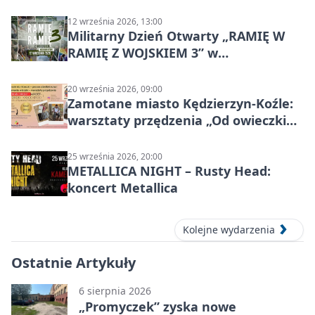
Kanał Gliwicki
12 września 2026, 13:00
Militarny Dzień Otwarty „RAMIĘ W
RAMIĘ Z WOJSKIEM 3” w
Kędzierzynie-Koźlu
20 września 2026, 09:00
Zamotane miasto Kędzierzyn-Koźle:
warsztaty przędzenia „Od owieczki
do niteczki”
25 września 2026, 20:00
METALLICA NIGHT – Rusty Head:
koncert Metallica
Kolejne wydarzenia
Ostatnie Artykuły
6 sierpnia 2026
„Promyczek” zyska nowe