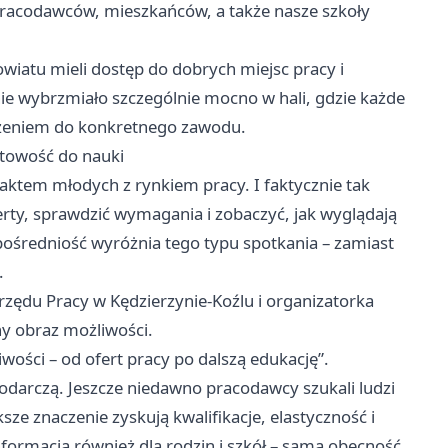
 pracodawców, mieszkańców, a także nasze szkoły
powiatu mieli dostęp do dobrych miejsc pracy i
ie wybrzmiało szczególnie mocno w hali, gdzie każde
oszeniem do konkretnego zawodu.
gotowość do nauki
ktem młodych z rynkiem pracy. I faktycznie tak
erty, sprawdzić wymagania i zobaczyć, jak wyglądają
pośredniość wyróżnia tego typu spotkania – zamiast
.
ędu Pracy w Kędzierzynie-Koźlu i organizatorka
ny obraz możliwości.
ości – od ofert pracy po dalszą edukację”.
podarczą. Jeszcze niedawno pracodawcy szukali ludzi
ksze znaczenie zyskują kwalifikacje, elastyczność i
nformacja również dla rodzin i szkół – sama obecność