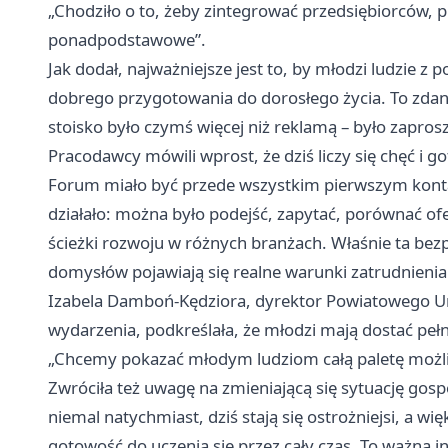
„Chodziło o to, żeby zintegrować przedsiębiorców,
ponadpodstawowe”.
Jak dodał, najważniejsze jest to, by młodzi ludzie z 
dobrego przygotowania do dorosłego życia. To zdan
stoisko było czymś więcej niż reklamą – było zapr
Pracodawcy mówili wprost, że dziś liczy się chęć i 
Forum miało być przede wszystkim pierwszym konta
działało: można było podejść, zapytać, porównać of
ścieżki rozwoju w różnych branżach. Właśnie ta bez
domysłów pojawiają się realne warunki zatrudnienia
Izabela Damboń-Kędziora, dyrektor Powiatowego Urz
wydarzenia, podkreślała, że młodzi mają dostać peł
„Chcemy pokazać młodym ludziom całą paletę możliw
Zwróciła też uwagę na zmieniającą się sytuację gos
niemal natychmiast, dziś stają się ostrożniejsi, a wię
gotowość do uczenia się przez cały czas. To ważna i