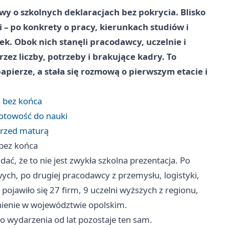
wy o szkolnych deklaracjach bez pokrycia. Blisko
i – po konkrety o pracy, kierunkach studiów i
k. Obok nich stanęli pracodawcy, uczelnie i
przez liczby, potrzeby i brakujące kadry. To
pierze, a stała się rozmową o pierwszym etacie i
a bez końca
 gotowość do nauki
 przed maturą
 bez końca
ać, że to nie jest zwykła szkolna prezentacja. Po
ych, po drugiej pracodawcy z przemysłu, logistyki,
ojawiło się 27 firm, 9 uczelni wyższych z regionu,
dnienie w województwie opolskim.
o wydarzenia od lat pozostaje ten sam.