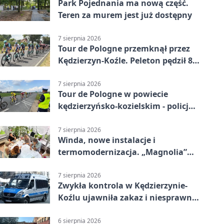
Park Pojednania ma nową część.
Teren za murem jest już dostępny
7 sierpnia 2026
Tour de Pologne przemknął przez
Kędzierzyn-Koźle. Peleton pędził 80
km/h
7 sierpnia 2026
Tour de Pologne w powiecie
kędzierzyńsko-kozielskim - policja
zabezpieczała trasę
7 sierpnia 2026
Winda, nowe instalacje i
termomodernizacja. „Magnolia”
zmieni się nie do poznania
7 sierpnia 2026
Zwykła kontrola w Kędzierzynie-
Koźlu ujawniła zakaz i niesprawne
auto
6 sierpnia 2026