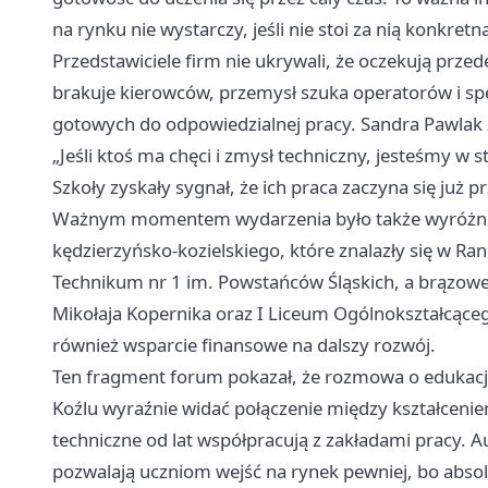
na rynku nie wystarczy, jeśli nie stoi za nią konkret
Przedstawiciele firm nie ukrywali, że oczekują prz
brakuje kierowców, przemysł szuka operatorów i spe
gotowych do odpowiedzialnej pracy. Sandra Pawlak z 
„Jeśli ktoś ma chęci i zmysł techniczny, jesteśmy w s
Szkoły zyskały sygnał, że ich praca zaczyna się już 
Ważnym momentem wydarzenia było także wyróżni
kędzierzyńsko-kozielskiego, które znalazły się w R
Technikum nr 1 im. Powstańców Śląskich, a brązowe 
Mikołaja Kopernika oraz I Liceum Ogólnokształcąceg
również wsparcie finansowe na dalszy rozwój.
Ten fragment forum pokazał, że rozmowa o edukacji 
Koźlu wyraźnie widać połączenie między kształcenie
techniczne od lat współpracują z zakładami pracy. A
pozwalają uczniom wejść na rynek pewniej, bo absol