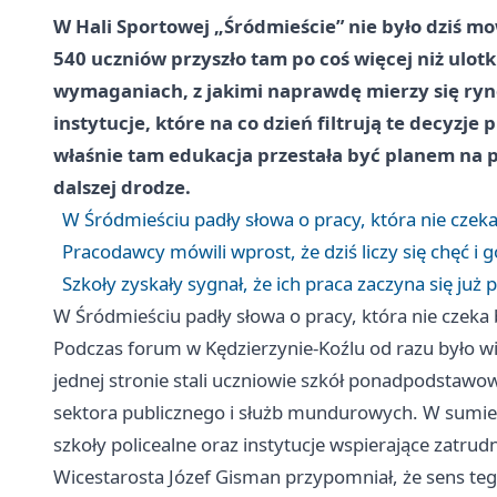
W Hali Sportowej „Śródmieście” nie było dziś mo
540 uczniów przyszło tam po coś więcej niż ulotk
wymaganiach, z jakimi naprawdę mierzy się ryne
instytucje, które na co dzień filtrują te decyzje 
właśnie tam edukacja przestała być planem na pa
dalszej drodze.
W Śródmieściu padły słowa o pracy, która nie czek
Pracodawcy mówili wprost, że dziś liczy się chęć i
Szkoły zyskały sygnał, że ich praca zaczyna się już
W Śródmieściu padły słowa o pracy, która nie czeka
Podczas forum w Kędzierzynie-Koźlu od razu było wid
jednej stronie stali uczniowie szkół ponadpodstawow
sektora publicznego i służb mundurowych. W sumie p
szkoły policealne oraz instytucje wspierające zatru
Wicestarosta Józef Gisman przypomniał, że sens teg