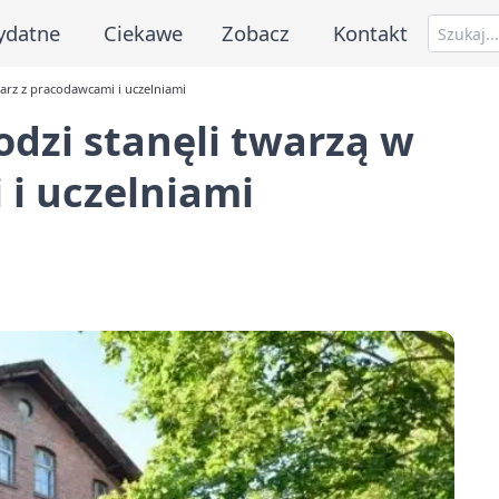
ydatne
Ciekawe
Zobacz
Kontakt
warz z pracodawcami i uczelniami
odzi stanęli twarzą w
i uczelniami