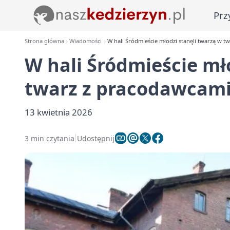
Prz
Strona główna
Wiadomości
W hali Śródmieście młodzi stanęli twarzą w t
W hali Śródmieście mł
twarz z pracodawcami 
13 kwietnia 2026
3 min czytania
Udostępnij