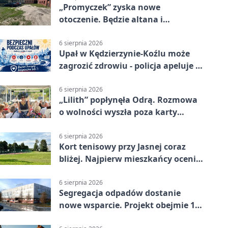
„Promyczek” zyska nowe
otoczenie. Będzie altana i
plenerowa siłownia
6 sierpnia 2026
Upał w Kędzierzynie-Koźlu może
zagrozić zdrowiu - policja apeluje o
czujność
6 sierpnia 2026
„Lilith” popłynęła Odrą. Rozmowa
o wolności wyszła poza karty
powieści
6 sierpnia 2026
Kort tenisowy przy Jasnej coraz
bliżej. Najpierw mieszkańcy ocenią
projekt
6 sierpnia 2026
Segregacja odpadów dostanie
nowe wsparcie. Projekt obejmie 15
gmin