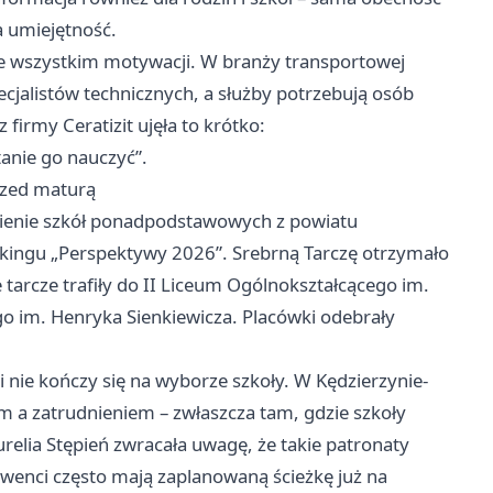
na umiejętność.
ede wszystkim motywacji. W branży transportowej
cjalistów technicznych, a służby potrzebują osób
firmy Ceratizit ujęła to krótko:
tanie go nauczyć”.
przed maturą
enie szkół ponadpodstawowych z powiatu
ankingu „Perspektywy 2026”. Srebrną Tarczę otrzymało
tarcze trafiły do II Liceum Ogólnokształcącego im.
o im. Henryka Sienkiewicza. Placówki odebrały
nie kończy się na wyborze szkoły. W Kędzierzynie-
m a zatrudnieniem – zwłaszcza tam, gdzie szkoły
urelia Stępień zwracała uwagę, że takie patronaty
wenci często mają zaplanowaną ścieżkę już na