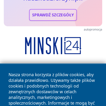
SPRAWDŹ SZCZEGÓŁY
autopromocja
Nasza strona korzysta z plików cookies, aby
działała prawidłowo. Używamy także plików
cookies i podobnych technologii od
zewnętrznych dostawców w celach
Copyright © 2026 naszkedzierzyn.pl Wszystkie prawa
analitycznych, marketingowych i
zastrzeżone.
społecznościowych. Informacje te mogą być