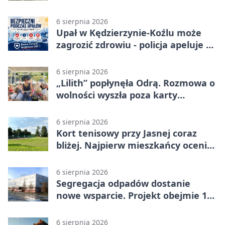
plenerowa siłownia
6 sierpnia 2026
Upał w Kędzierzynie-Koźlu może
zagrozić zdrowiu - policja apeluje o
czujność
6 sierpnia 2026
„Lilith” popłynęła Odrą. Rozmowa o
wolności wyszła poza karty
powieści
6 sierpnia 2026
Kort tenisowy przy Jasnej coraz
bliżej. Najpierw mieszkańcy ocenią
projekt
6 sierpnia 2026
Segregacja odpadów dostanie
nowe wsparcie. Projekt obejmie 15
gmin
6 sierpnia 2026