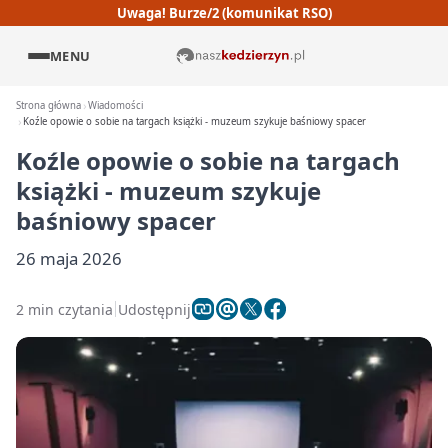
Uwaga! Burze/2 (komunikat RSO)
MENU
Strona główna
Wiadomości
Koźle opowie o sobie na targach książki - muzeum szykuje baśniowy spacer
Koźle opowie o sobie na targach
książki - muzeum szykuje
baśniowy spacer
26 maja 2026
2 min czytania
Udostępnij