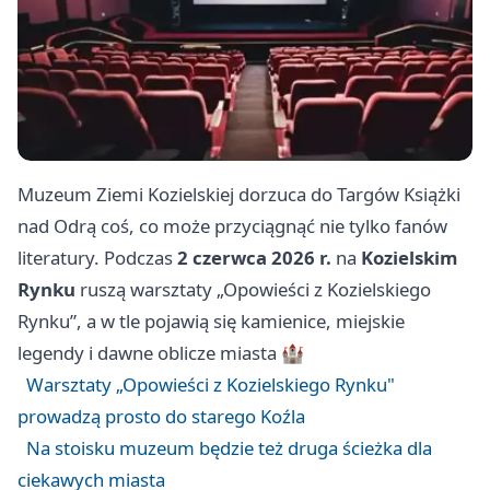
Muzeum Ziemi Kozielskiej dorzuca do Targów Książki
nad Odrą coś, co może przyciągnąć nie tylko fanów
literatury. Podczas
2 czerwca 2026 r.
na
Kozielskim
Rynku
ruszą warsztaty „Opowieści z Kozielskiego
Rynku”, a w tle pojawią się kamienice, miejskie
legendy i dawne oblicze miasta 🏰
Warsztaty „Opowieści z Kozielskiego Rynku"
prowadzą prosto do starego Koźla
Na stoisku muzeum będzie też druga ścieżka dla
ciekawych miasta