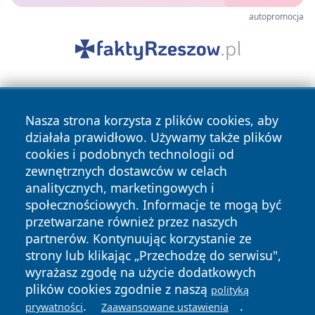
autopromocja
Nasza strona korzysta z plików cookies, aby
działała prawidłowo. Używamy także plików
cookies i podobnych technologii od
zewnętrznych dostawców w celach
Copyright © 2026 naszkedzierzyn.pl Wszystkie prawa
analitycznych, marketingowych i
zastrzeżone.
społecznościowych. Informacje te mogą być
przetwarzane również przez naszych
partnerów. Kontynuując korzystanie ze
Polityka
Polityka
News
Autorzy
strony lub klikając „Przechodzę do serwisu",
Prywatności
Cookies
wyrażasz zgodę na użycie dodatkowych
plików cookies zgodnie z naszą
polityką
.
.
prywatności
Zaawansowane ustawienia