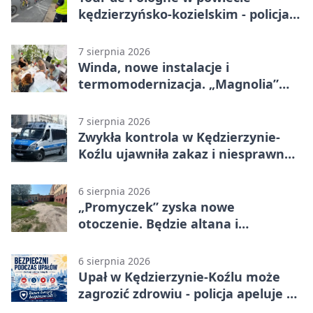
kędzierzyńsko-kozielskim - policja
zabezpieczała trasę
7 sierpnia 2026
Winda, nowe instalacje i
termomodernizacja. „Magnolia”
zmieni się nie do poznania
7 sierpnia 2026
Zwykła kontrola w Kędzierzynie-
Koźlu ujawniła zakaz i niesprawne
auto
6 sierpnia 2026
„Promyczek” zyska nowe
otoczenie. Będzie altana i
plenerowa siłownia
6 sierpnia 2026
Upał w Kędzierzynie-Koźlu może
zagrozić zdrowiu - policja apeluje o
czujność