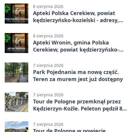
8 sierpnia 2026
Apteki Polska Cerekiew, powiat
kędzierzyńsko-kozielski - adresy,
telefony, godziny otwarcia
8 sierpnia 2026
Apteki Wronin, gmina Polska
Cerekiew, powiat kędzierzyńsko-
kozielski - adresy, telefony, godziny
otwarcia
7 sierpnia 2026
Park Pojednania ma nową część.
Teren za murem jest już dostępny
7 sierpnia 2026
Tour de Pologne przemknął przez
Kędzierzyn-Koźle. Peleton pędził 80
km/h
7 sierpnia 2026
Tour de Pologne w powiecie