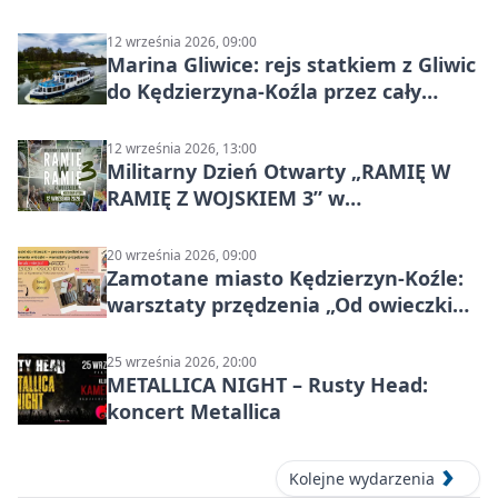
12 września 2026, 09:00
Marina Gliwice: rejs statkiem z Gliwic
do Kędzierzyna-Koźla przez cały
Kanał Gliwicki
12 września 2026, 13:00
Militarny Dzień Otwarty „RAMIĘ W
RAMIĘ Z WOJSKIEM 3” w
Kędzierzynie-Koźlu
20 września 2026, 09:00
Zamotane miasto Kędzierzyn-Koźle:
warsztaty przędzenia „Od owieczki
do niteczki”
25 września 2026, 20:00
METALLICA NIGHT – Rusty Head:
koncert Metallica
Kolejne wydarzenia