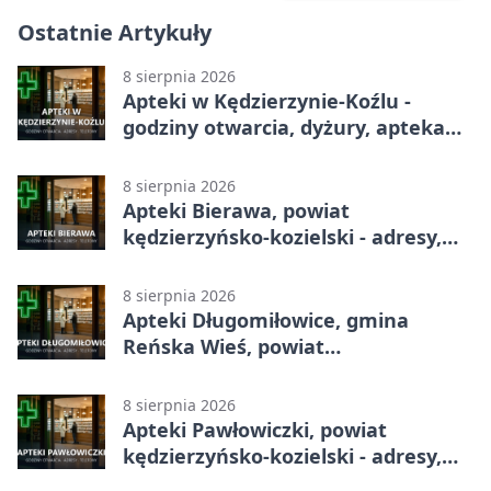
Ostatnie Artykuły
8 sierpnia 2026
Apteki w Kędzierzynie-Koźlu -
godziny otwarcia, dyżury, apteka
całodobowa
8 sierpnia 2026
Apteki Bierawa, powiat
kędzierzyńsko-kozielski - adresy,
telefony, godziny otwarcia
8 sierpnia 2026
Apteki Długomiłowice, gmina
Reńska Wieś, powiat
kędzierzyńsko-kozielski - adresy,
telefony, godziny otwarcia
8 sierpnia 2026
Apteki Pawłowiczki, powiat
kędzierzyńsko-kozielski - adresy,
telefony, godziny otwarcia