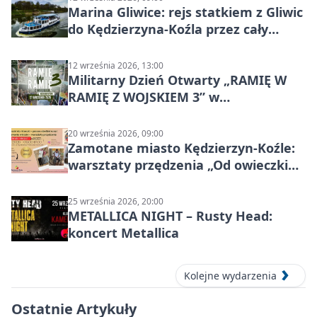
Marina Gliwice: rejs statkiem z Gliwic
do Kędzierzyna-Koźla przez cały
Kanał Gliwicki
12 września 2026, 13:00
Militarny Dzień Otwarty „RAMIĘ W
RAMIĘ Z WOJSKIEM 3” w
Kędzierzynie-Koźlu
20 września 2026, 09:00
Zamotane miasto Kędzierzyn-Koźle:
warsztaty przędzenia „Od owieczki
do niteczki”
25 września 2026, 20:00
METALLICA NIGHT – Rusty Head:
koncert Metallica
Kolejne wydarzenia
Ostatnie Artykuły