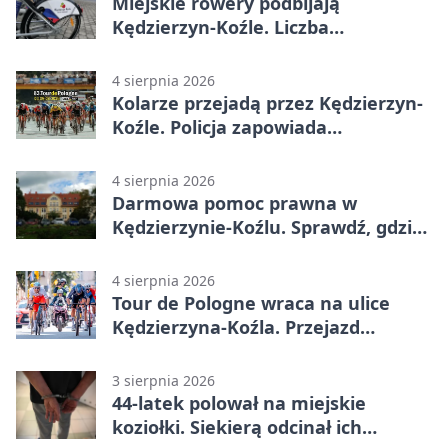
Miejskie rowery podbijają
Kędzierzyn-Koźle. Liczba
przejazdów mocno wzrosła
4 sierpnia 2026
Kolarze przejadą przez Kędzierzyn-
Koźle. Policja zapowiada
utrudnienia
4 sierpnia 2026
Darmowa pomoc prawna w
Kędzierzynie-Koźlu. Sprawdź, gdzie
się zgłosić
4 sierpnia 2026
Tour de Pologne wraca na ulice
Kędzierzyna-Koźla. Przejazd
czasowo zamknie trasę
3 sierpnia 2026
44-latek polował na miejskie
koziołki. Siekierą odcinał ich