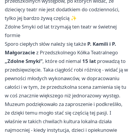
przedszkolnych występów, po których widać, że
dziecięcy teatr nie jest dodatkiem do codzienności,
tylko jej bardzo żywą częścią ✨
Zdolne Smyki od lat trzymają ten teatr w świetnej
formie
Sporo ciepłych słów należy się także
P. Kamili i P.
Małgorzacie
z Przedszkolnego Kółka Teatralnego
„Zdolne Smyki”
, które od niemal
15 lat
prowadzą to
przedsięwzięcie. Taka ciągłość robi różnicę - widać ją w
pewności młodych wykonawców, w dopracowaniu
całości i w tym, że przedszkolna scena zamienia się tu
w coś znacznie większego niż jednorazowy występ.
Muzeum podziękowało za zaproszenie i podkreśliło,
że dzięki temu mogło stać się częścią tej pasji. I
właśnie w takich chwilach kultura lokalna działa
najmocniej - kiedy instytucja, dzieci i opiekunowie