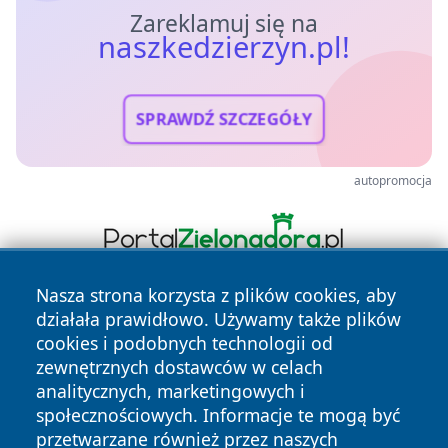
Zareklamuj się na
naszkedzierzyn.pl!
SPRAWDŹ SZCZEGÓŁY
autopromocja
Nasza strona korzysta z plików cookies, aby
działała prawidłowo. Używamy także plików
cookies i podobnych technologii od
zewnętrznych dostawców w celach
analitycznych, marketingowych i
społecznościowych. Informacje te mogą być
Copyright © 2026 naszkedzierzyn.pl Wszystkie prawa
przetwarzane również przez naszych
zastrzeżone.