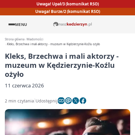
Uwaga! Upał/3 (komunikat RSO)
Uwaga! Burze/2 (komunikat RSO)
MENU
Strona główna
Wiadomości
Kleks, Brzechwa i mali aktorzy - muzeum w Kędzierzynie-Koźlu ożyło
Kleks, Brzechwa i mali aktorzy -
muzeum w Kędzierzynie-Koźlu
ożyło
11 czerwca 2026
2 min czytania
Udostępnij