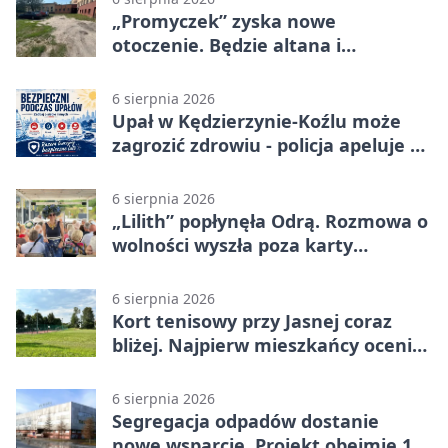
„Promyczek” zyska nowe
otoczenie. Będzie altana i
plenerowa siłownia
6 sierpnia 2026
Upał w Kędzierzynie-Koźlu może
zagrozić zdrowiu - policja apeluje o
czujność
6 sierpnia 2026
„Lilith” popłynęła Odrą. Rozmowa o
wolności wyszła poza karty
powieści
6 sierpnia 2026
Kort tenisowy przy Jasnej coraz
bliżej. Najpierw mieszkańcy ocenią
projekt
6 sierpnia 2026
Segregacja odpadów dostanie
nowe wsparcie. Projekt obejmie 15