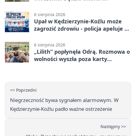
plenerowa siłownia
6 sierpnia 2026
Upał w Kędzierzynie-Koźlu może
zagrozić zdrowiu - policja apeluje o
czujność
6 sierpnia 2026
„Lilith” popłynęła Odrą. Rozmowa o
wolności wyszła poza karty
powieści
<< Poprzedni
Niegrzeczność bywa sygnałem alarmowym. W
Kędzierzynie-Koźlu padło ważne ostrzeżenie
Następny >>