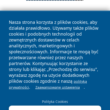
Nasza strona korzysta z plików cookies, aby
działała prawidłowo. Używamy także plików
cookies i podobnych technologii od
zewnętrznych dostawców w celach
Copyright © 2026 naszkedzierzyn.pl Wszystkie prawa
analitycznych, marketingowych i
zastrzeżone.
społecznościowych. Informacje te mogą być
przetwarzane również przez naszych
partnerów. Kontynuując korzystanie ze
Polityka
Polityka
News
Autorzy
strony lub klikając „Przechodzę do serwisu",
Prywatności
Cookies
wyrażasz zgodę na użycie dodatkowych
plików cookies zgodnie z naszą
polityką
.
.
prywatności
Zaawansowane ustawienia
Polityka Cookies