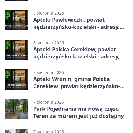
kędzierzyńsko-kozielski - adresy,
telefony, godziny otwarcia
8 sierpnia 2026
Apteki Pawłowiczki, powiat
kędzierzyńsko-kozielski - adresy,
telefony, godziny otwarcia
8 sierpnia 2026
Apteki Polska Cerekiew, powiat
kędzierzyńsko-kozielski - adresy,
telefony, godziny otwarcia
8 sierpnia 2026
Apteki Wronin, gmina Polska
Cerekiew, powiat kędzierzyńsko-
kozielski - adresy, telefony, godziny
otwarcia
7 sierpnia 2026
Park Pojednania ma nową część.
Teren za murem jest już dostępny
7 sierpnia 2026