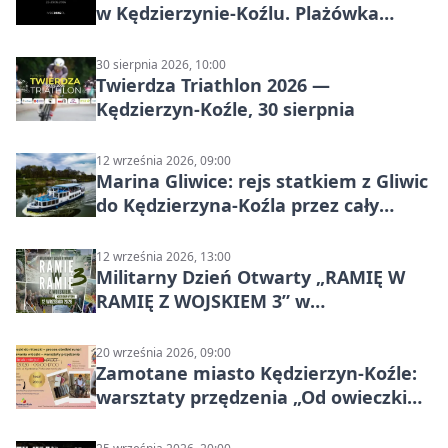
w Kędzierzynie-Koźlu. Plażówka
wraca na stadion
30 sierpnia 2026, 10:00
Twierdza Triathlon 2026 —
Kędzierzyn-Koźle, 30 sierpnia
12 września 2026, 09:00
Marina Gliwice: rejs statkiem z Gliwic
do Kędzierzyna-Koźla przez cały
Kanał Gliwicki
12 września 2026, 13:00
Militarny Dzień Otwarty „RAMIĘ W
RAMIĘ Z WOJSKIEM 3” w
Kędzierzynie-Koźlu
20 września 2026, 09:00
Zamotane miasto Kędzierzyn-Koźle:
warsztaty przędzenia „Od owieczki
do niteczki”