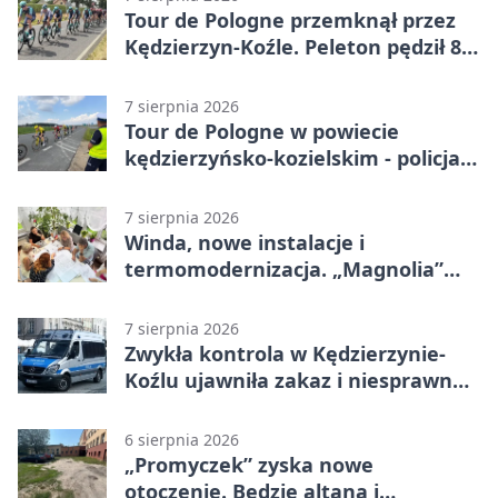
Tour de Pologne przemknął przez
Kędzierzyn-Koźle. Peleton pędził 80
km/h
7 sierpnia 2026
Tour de Pologne w powiecie
kędzierzyńsko-kozielskim - policja
zabezpieczała trasę
7 sierpnia 2026
Winda, nowe instalacje i
termomodernizacja. „Magnolia”
zmieni się nie do poznania
7 sierpnia 2026
Zwykła kontrola w Kędzierzynie-
Koźlu ujawniła zakaz i niesprawne
auto
6 sierpnia 2026
„Promyczek” zyska nowe
otoczenie. Będzie altana i