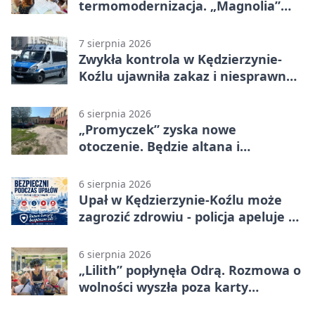
termomodernizacja. „Magnolia”
zmieni się nie do poznania
7 sierpnia 2026
Zwykła kontrola w Kędzierzynie-
Koźlu ujawniła zakaz i niesprawne
auto
6 sierpnia 2026
„Promyczek” zyska nowe
otoczenie. Będzie altana i
plenerowa siłownia
6 sierpnia 2026
Upał w Kędzierzynie-Koźlu może
zagrozić zdrowiu - policja apeluje o
czujność
6 sierpnia 2026
„Lilith” popłynęła Odrą. Rozmowa o
wolności wyszła poza karty
powieści