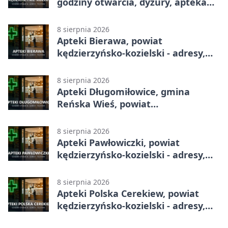
godziny otwarcia, dyżury, apteka
całodobowa
8 sierpnia 2026
Apteki Bierawa, powiat
kędzierzyńsko-kozielski - adresy,
telefony, godziny otwarcia
8 sierpnia 2026
Apteki Długomiłowice, gmina
Reńska Wieś, powiat
kędzierzyńsko-kozielski - adresy,
telefony, godziny otwarcia
8 sierpnia 2026
Apteki Pawłowiczki, powiat
kędzierzyńsko-kozielski - adresy,
telefony, godziny otwarcia
8 sierpnia 2026
Apteki Polska Cerekiew, powiat
kędzierzyńsko-kozielski - adresy,
telefony, godziny otwarcia