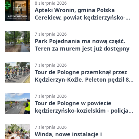
8 sierpnia 2026
Apteki Wronin, gmina Polska
Cerekiew, powiat kędzierzyńsko-
kozielski - adresy, telefony, godziny
otwarcia
7 sierpnia 2026
Park Pojednania ma nową część.
Teren za murem jest już dostępny
7 sierpnia 2026
Tour de Pologne przemknął przez
Kędzierzyn-Koźle. Peleton pędził 80
km/h
7 sierpnia 2026
Tour de Pologne w powiecie
kędzierzyńsko-kozielskim - policja
zabezpieczała trasę
7 sierpnia 2026
Winda, nowe instalacje i