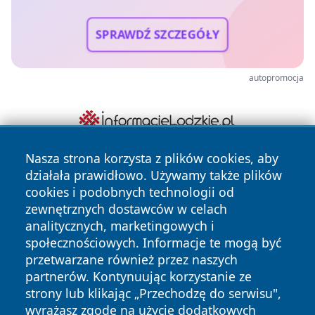
SPRAWDŹ SZCZEGÓŁY
autopromocja
Nasza strona korzysta z plików cookies, aby
działała prawidłowo. Używamy także plików
cookies i podobnych technologii od
zewnętrznych dostawców w celach
analitycznych, marketingowych i
społecznościowych. Informacje te mogą być
Copyright © 2026 naszkedzierzyn.pl Wszystkie prawa
przetwarzane również przez naszych
zastrzeżone.
partnerów. Kontynuując korzystanie ze
strony lub klikając „Przechodzę do serwisu",
wyrażasz zgodę na użycie dodatkowych