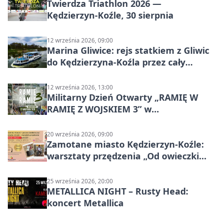
Twierdza Triathlon 2026 —
Kędzierzyn-Koźle, 30 sierpnia
12 września 2026, 09:00
Marina Gliwice: rejs statkiem z Gliwic
do Kędzierzyna-Koźla przez cały
Kanał Gliwicki
12 września 2026, 13:00
Militarny Dzień Otwarty „RAMIĘ W
RAMIĘ Z WOJSKIEM 3” w
Kędzierzynie-Koźlu
20 września 2026, 09:00
Zamotane miasto Kędzierzyn-Koźle:
warsztaty przędzenia „Od owieczki
do niteczki”
25 września 2026, 20:00
METALLICA NIGHT – Rusty Head:
koncert Metallica