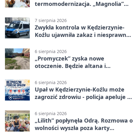
termomodernizacja. „Magnolia”
zmieni się nie do poznania
7 sierpnia 2026
Zwykła kontrola w Kędzierzynie-
Koźlu ujawniła zakaz i niesprawne
auto
6 sierpnia 2026
„Promyczek” zyska nowe
otoczenie. Będzie altana i
plenerowa siłownia
6 sierpnia 2026
Upał w Kędzierzynie-Koźlu może
zagrozić zdrowiu - policja apeluje o
czujność
6 sierpnia 2026
„Lilith” popłynęła Odrą. Rozmowa o
wolności wyszła poza karty
powieści