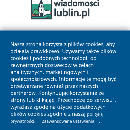
Nasza strona korzysta z plików cookies, aby
działała prawidłowo. Używamy także plików
cookies i podobnych technologii od
zewnętrznych dostawców w celach
Copyright © 2026 naszkedzierzyn.pl Wszystkie prawa
analitycznych, marketingowych i
zastrzeżone.
społecznościowych. Informacje te mogą być
przetwarzane również przez naszych
partnerów. Kontynuując korzystanie ze
Polityka
Polityka
News
Autorzy
strony lub klikając „Przechodzę do serwisu",
Prywatności
Cookies
wyrażasz zgodę na użycie dodatkowych
plików cookies zgodnie z naszą
polityką
.
.
prywatności
Zaawansowane ustawienia