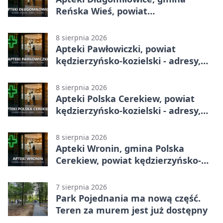
Reńska Wieś, powiat
kędzierzyńsko-kozielski - adresy,
telefony, godziny otwarcia
8 sierpnia 2026
Apteki Pawłowiczki, powiat
kędzierzyńsko-kozielski - adresy,
telefony, godziny otwarcia
8 sierpnia 2026
Apteki Polska Cerekiew, powiat
kędzierzyńsko-kozielski - adresy,
telefony, godziny otwarcia
8 sierpnia 2026
Apteki Wronin, gmina Polska
Cerekiew, powiat kędzierzyńsko-
kozielski - adresy, telefony, godziny
otwarcia
7 sierpnia 2026
Park Pojednania ma nową część.
Teren za murem jest już dostępny