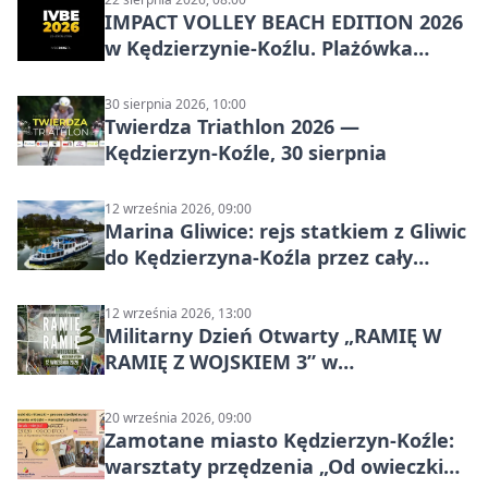
IMPACT VOLLEY BEACH EDITION 2026
w Kędzierzynie-Koźlu. Plażówka
wraca na stadion
30 sierpnia 2026, 10:00
Twierdza Triathlon 2026 —
Kędzierzyn-Koźle, 30 sierpnia
12 września 2026, 09:00
Marina Gliwice: rejs statkiem z Gliwic
do Kędzierzyna-Koźla przez cały
Kanał Gliwicki
12 września 2026, 13:00
Militarny Dzień Otwarty „RAMIĘ W
RAMIĘ Z WOJSKIEM 3” w
Kędzierzynie-Koźlu
20 września 2026, 09:00
Zamotane miasto Kędzierzyn-Koźle:
warsztaty przędzenia „Od owieczki