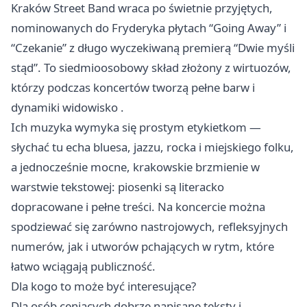
Kraków Street Band wraca po świetnie przyjętych,
nominowanych do Fryderyka płytach “Going Away” i
“Czekanie” z długo wyczekiwaną premierą “Dwie myśli
stąd”. To siedmioosobowy skład złożony z wirtuozów,
którzy podczas koncertów tworzą pełne barw i
dynamiki widowisko .
Ich muzyka wymyka się prostym etykietkom —
słychać tu echa bluesa, jazzu, rocka i miejskiego folku,
a jednocześnie mocne, krakowskie brzmienie w
warstwie tekstowej: piosenki są literacko
dopracowane i pełne treści. Na koncercie można
spodziewać się zarówno nastrojowych, refleksyjnych
numerów, jak i utworów pchających w rytm, które
łatwo wciągają publiczność.
Dla kogo to może być interesujące?
Dla osób ceniących dobrze napisane teksty i