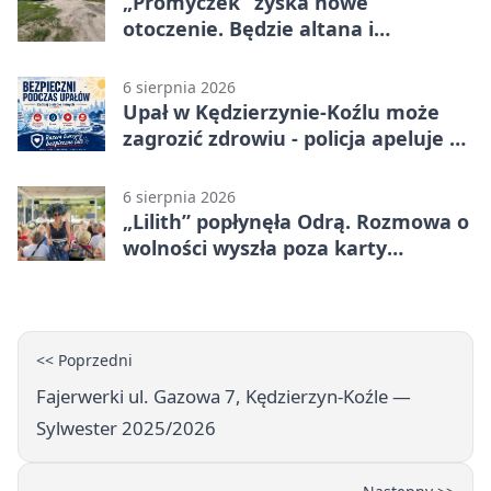
„Promyczek” zyska nowe
otoczenie. Będzie altana i
plenerowa siłownia
6 sierpnia 2026
Upał w Kędzierzynie-Koźlu może
zagrozić zdrowiu - policja apeluje o
czujność
6 sierpnia 2026
„Lilith” popłynęła Odrą. Rozmowa o
wolności wyszła poza karty
powieści
<< Poprzedni
Fajerwerki ul. Gazowa 7, Kędzierzyn-Koźle —
Sylwester 2025/2026