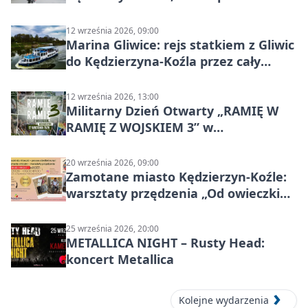
12 września 2026, 09:00
Marina Gliwice: rejs statkiem z Gliwic
do Kędzierzyna-Koźla przez cały
Kanał Gliwicki
12 września 2026, 13:00
Militarny Dzień Otwarty „RAMIĘ W
RAMIĘ Z WOJSKIEM 3” w
Kędzierzynie-Koźlu
20 września 2026, 09:00
Zamotane miasto Kędzierzyn-Koźle:
warsztaty przędzenia „Od owieczki
do niteczki”
25 września 2026, 20:00
METALLICA NIGHT – Rusty Head:
koncert Metallica
Kolejne wydarzenia