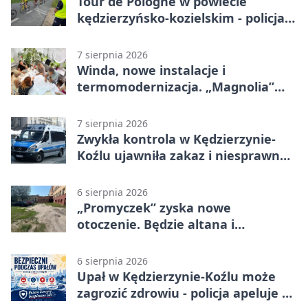
Tour de Pologne w powiecie
kędzierzyńsko-kozielskim - policja
zabezpieczała trasę
7 sierpnia 2026
Winda, nowe instalacje i
termomodernizacja. „Magnolia”
zmieni się nie do poznania
7 sierpnia 2026
Zwykła kontrola w Kędzierzynie-
Koźlu ujawniła zakaz i niesprawne
auto
6 sierpnia 2026
„Promyczek” zyska nowe
otoczenie. Będzie altana i
plenerowa siłownia
6 sierpnia 2026
Upał w Kędzierzynie-Koźlu może
zagrozić zdrowiu - policja apeluje o