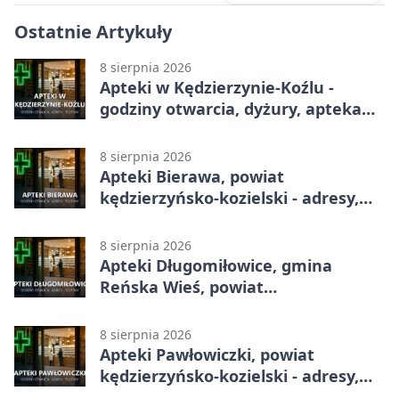
Ostatnie Artykuły
8 sierpnia 2026
Apteki w Kędzierzynie-Koźlu -
godziny otwarcia, dyżury, apteka
całodobowa
8 sierpnia 2026
Apteki Bierawa, powiat
kędzierzyńsko-kozielski - adresy,
telefony, godziny otwarcia
8 sierpnia 2026
Apteki Długomiłowice, gmina
Reńska Wieś, powiat
kędzierzyńsko-kozielski - adresy,
telefony, godziny otwarcia
8 sierpnia 2026
Apteki Pawłowiczki, powiat
kędzierzyńsko-kozielski - adresy,
telefony, godziny otwarcia