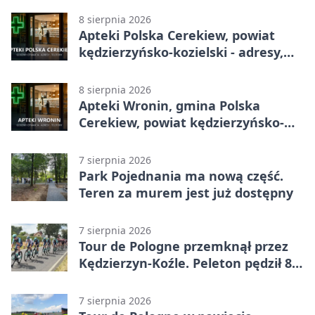
8 sierpnia 2026
Apteki Polska Cerekiew, powiat
kędzierzyńsko-kozielski - adresy,
telefony, godziny otwarcia
8 sierpnia 2026
Apteki Wronin, gmina Polska
Cerekiew, powiat kędzierzyńsko-
kozielski - adresy, telefony, godziny
otwarcia
7 sierpnia 2026
Park Pojednania ma nową część.
Teren za murem jest już dostępny
7 sierpnia 2026
Tour de Pologne przemknął przez
Kędzierzyn-Koźle. Peleton pędził 80
km/h
7 sierpnia 2026