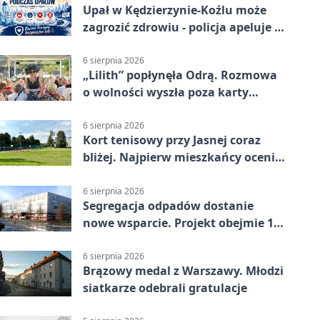
Upał w Kędzierzynie-Koźlu może
zagrozić zdrowiu - policja apeluje o
czujność
6 sierpnia 2026
„Lilith” popłynęła Odrą. Rozmowa
o wolności wyszła poza karty
powieści
6 sierpnia 2026
Kort tenisowy przy Jasnej coraz
bliżej. Najpierw mieszkańcy ocenią
projekt
6 sierpnia 2026
Segregacja odpadów dostanie
nowe wsparcie. Projekt obejmie 15
gmin
6 sierpnia 2026
Brązowy medal z Warszawy. Młodzi
siatkarze odebrali gratulacje