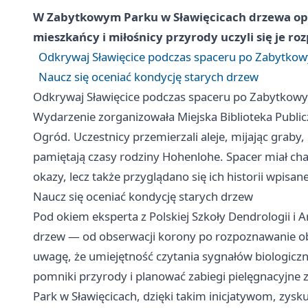
W Zabytkowym Parku w Sławięcicach drzewa opow
mieszkańcy i miłośnicy przyrody uczyli się je ro
Odkrywaj Sławięcice podczas spaceru po Zabytko
Naucz się oceniać kondycję starych drzew
Odkrywaj Sławięcice podczas spaceru po Zabytkow
Wydarzenie zorganizowała Miejska Biblioteka Publi
Ogród. Uczestnicy przemierzali aleje, mijając graby, 
pamiętają czasy rodziny Hohenlohe. Spacer miał ch
okazy, lecz także przyglądano się ich historii wpisanej
Naucz się oceniać kondycję starych drzew
Pod okiem eksperta z Polskiej Szkoły Dendrologii i
drzew — od obserwacji korony po rozpoznawanie ob
uwagę, że umiejętność czytania sygnałów biologicz
pomniki przyrody i planować zabiegi pielęgnacyjne 
Park w Sławięcicach, dzięki takim inicjatywom, zy