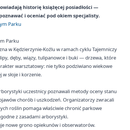
iadają historię książęcej posiadłości —
zpoznawać i oceniać pod okiem specjalisty.
wym Parku
ym Parku
czna w Kędzierzynie-Koźlu w ramach cyklu Tajemniczy
lipy, dęby, wiązy, tulipanowce i buki — drzewa, które
arakter warsztatowy: nie tylko podziwiano wiekowe
 w słoje i korzenie.
 Arborystyki uczestnicy poznawali metody oceny stanu
jawów chorób i uszkodzeń. Organizatorzy zwracali
nych roślin pomaga właściwie chronić parkowe
zgodne z zasadami arborystyki.
skuje nowe grono opiekunów i obserwatorów.