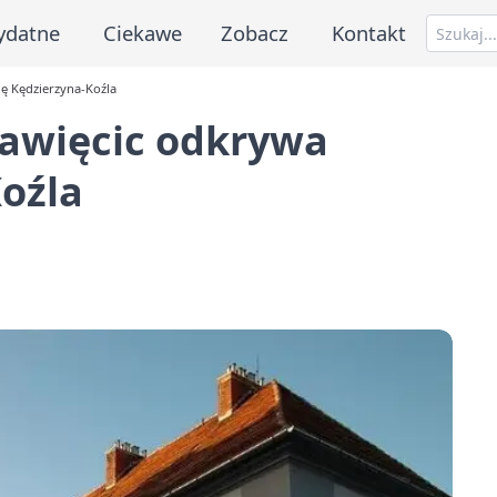
ydatne
Ciekawe
Zobacz
Kontakt
ię Kędzierzyna-Koźla
ławięcic odkrywa
Koźla