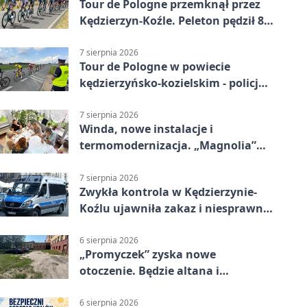
Tour de Pologne przemknął przez
Kędzierzyn-Koźle. Peleton pędził 80
km/h
7 sierpnia 2026
Tour de Pologne w powiecie
kędzierzyńsko-kozielskim - policja
zabezpieczała trasę
7 sierpnia 2026
Winda, nowe instalacje i
termomodernizacja. „Magnolia”
zmieni się nie do poznania
7 sierpnia 2026
Zwykła kontrola w Kędzierzynie-
Koźlu ujawniła zakaz i niesprawne
auto
6 sierpnia 2026
„Promyczek” zyska nowe
otoczenie. Będzie altana i
plenerowa siłownia
6 sierpnia 2026