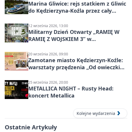
Marina Gliwice: rejs statkiem z Gliwic
do Kędzierzyna-Koźla przez cały
Kanał Gliwicki
12 września 2026, 13:00
Militarny Dzień Otwarty „RAMIĘ W
RAMIĘ Z WOJSKIEM 3” w
Kędzierzynie-Koźlu
20 września 2026, 09:00
Zamotane miasto Kędzierzyn-Koźle:
warsztaty przędzenia „Od owieczki
do niteczki”
25 września 2026, 20:00
METALLICA NIGHT – Rusty Head:
koncert Metallica
Kolejne wydarzenia
Ostatnie Artykuły