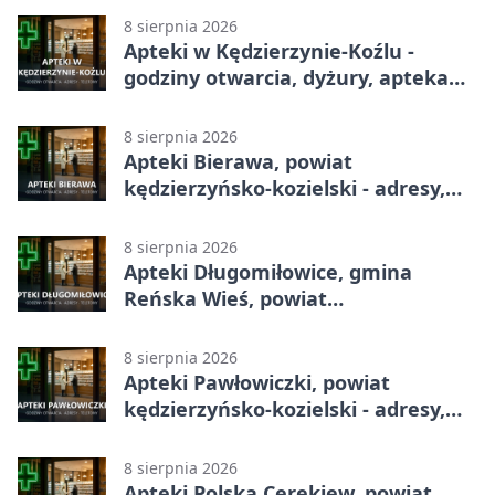
8 sierpnia 2026
Apteki w Kędzierzynie-Koźlu -
godziny otwarcia, dyżury, apteka
całodobowa
8 sierpnia 2026
Apteki Bierawa, powiat
kędzierzyńsko-kozielski - adresy,
telefony, godziny otwarcia
8 sierpnia 2026
Apteki Długomiłowice, gmina
Reńska Wieś, powiat
kędzierzyńsko-kozielski - adresy,
telefony, godziny otwarcia
8 sierpnia 2026
Apteki Pawłowiczki, powiat
kędzierzyńsko-kozielski - adresy,
telefony, godziny otwarcia
8 sierpnia 2026
Apteki Polska Cerekiew, powiat