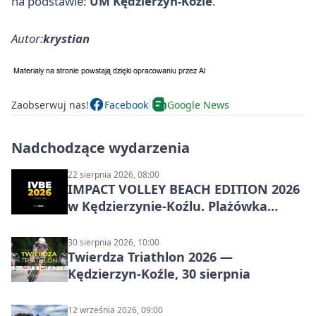
na podstawie:
UM Kędzierzyn-Koźle
.
Autor:
krystian
Zaobserwuj nas!
Facebook
Google News
Nadchodzące wydarzenia
22 sierpnia 2026, 08:00
IMPACT VOLLEY BEACH EDITION 2026
w Kędzierzynie-Koźlu. Plażówka
wraca na stadion
30 sierpnia 2026, 10:00
Twierdza Triathlon 2026 —
Kędzierzyn-Koźle, 30 sierpnia
12 września 2026, 09:00