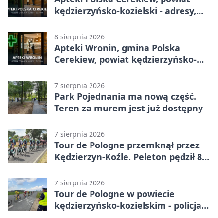
kędzierzyńsko-kozielski - adresy,
telefony, godziny otwarcia
8 sierpnia 2026
Apteki Wronin, gmina Polska
Cerekiew, powiat kędzierzyńsko-
kozielski - adresy, telefony, godziny
otwarcia
7 sierpnia 2026
Park Pojednania ma nową część.
Teren za murem jest już dostępny
7 sierpnia 2026
Tour de Pologne przemknął przez
Kędzierzyn-Koźle. Peleton pędził 80
km/h
7 sierpnia 2026
Tour de Pologne w powiecie
kędzierzyńsko-kozielskim - policja
zabezpieczała trasę