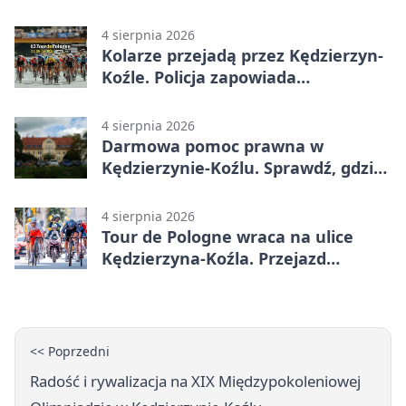
przejazdów mocno wzrosła
4 sierpnia 2026
Kolarze przejadą przez Kędzierzyn-
Koźle. Policja zapowiada
utrudnienia
4 sierpnia 2026
Darmowa pomoc prawna w
Kędzierzynie-Koźlu. Sprawdź, gdzie
się zgłosić
4 sierpnia 2026
Tour de Pologne wraca na ulice
Kędzierzyna-Koźla. Przejazd
czasowo zamknie trasę
<< Poprzedni
Radość i rywalizacja na XIX Międzypokoleniowej