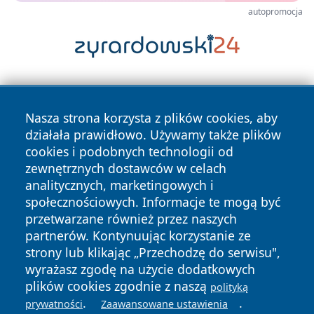
autopromocja
Nasza strona korzysta z plików cookies, aby
działała prawidłowo. Używamy także plików
cookies i podobnych technologii od
zewnętrznych dostawców w celach
Copyright © 2026 naszkedzierzyn.pl Wszystkie prawa
analitycznych, marketingowych i
zastrzeżone.
społecznościowych. Informacje te mogą być
przetwarzane również przez naszych
partnerów. Kontynuując korzystanie ze
Polityka
Polityka
News
Autorzy
strony lub klikając „Przechodzę do serwisu",
Prywatności
Cookies
wyrażasz zgodę na użycie dodatkowych
plików cookies zgodnie z naszą
polityką
.
.
prywatności
Zaawansowane ustawienia