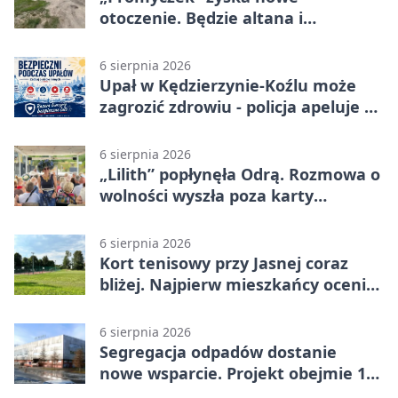
otoczenie. Będzie altana i
plenerowa siłownia
6 sierpnia 2026
Upał w Kędzierzynie-Koźlu może
zagrozić zdrowiu - policja apeluje o
czujność
6 sierpnia 2026
„Lilith” popłynęła Odrą. Rozmowa o
wolności wyszła poza karty
powieści
6 sierpnia 2026
Kort tenisowy przy Jasnej coraz
bliżej. Najpierw mieszkańcy ocenią
projekt
6 sierpnia 2026
Segregacja odpadów dostanie
nowe wsparcie. Projekt obejmie 15
gmin