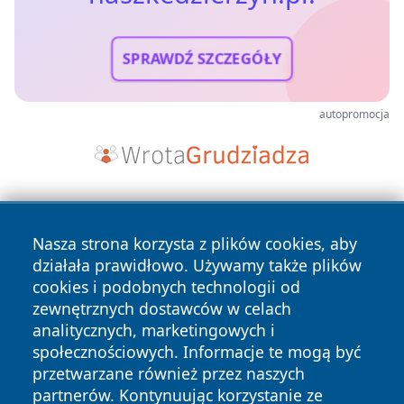
SPRAWDŹ SZCZEGÓŁY
autopromocja
Nasza strona korzysta z plików cookies, aby
działała prawidłowo. Używamy także plików
cookies i podobnych technologii od
zewnętrznych dostawców w celach
Copyright © 2026 naszkedzierzyn.pl Wszystkie prawa
analitycznych, marketingowych i
zastrzeżone.
społecznościowych. Informacje te mogą być
przetwarzane również przez naszych
partnerów. Kontynuując korzystanie ze
Polityka
Polityka