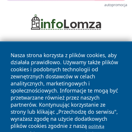
autopromocja
Nasza strona korzysta z plików cookies, aby
działała prawidłowo. Używamy także plików
cookies i podobnych technologii od
zewnętrznych dostawców w celach
Copyright © 2026 naszkedzierzyn.pl Wszystkie prawa
analitycznych, marketingowych i
zastrzeżone.
społecznościowych. Informacje te mogą być
przetwarzane również przez naszych
partnerów. Kontynuując korzystanie ze
Polityka
Polityka
News
Autorzy
strony lub klikając „Przechodzę do serwisu",
Prywatności
Cookies
wyrażasz zgodę na użycie dodatkowych
plików cookies zgodnie z naszą
polityką