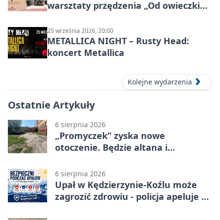
warsztaty przędzenia „Od owieczki
do niteczki”
25 września 2026, 20:00
METALLICA NIGHT – Rusty Head:
koncert Metallica
Kolejne wydarzenia
Ostatnie Artykuły
6 sierpnia 2026
„Promyczek” zyska nowe
otoczenie. Będzie altana i
plenerowa siłownia
6 sierpnia 2026
Upał w Kędzierzynie-Koźlu może
zagrozić zdrowiu - policja apeluje o
czujność