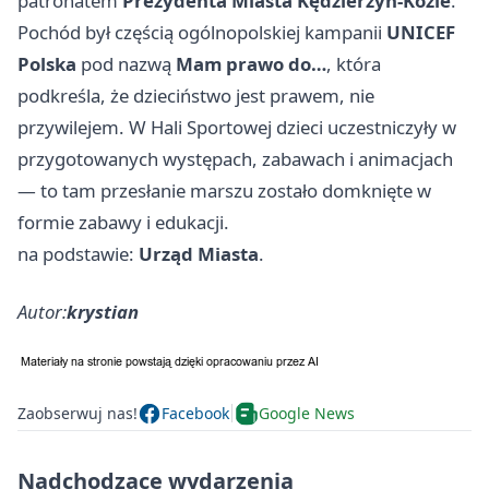
patronatem
Prezydenta Miasta Kędzierzyn-Koźle
.
Pochód był częścią ogólnopolskiej kampanii
UNICEF
Polska
pod nazwą
Mam prawo do…
, która
podkreśla, że dzieciństwo jest prawem, nie
przywilejem. W Hali Sportowej dzieci uczestniczyły w
przygotowanych występach, zabawach i animacjach
— to tam przesłanie marszu zostało domknięte w
formie zabawy i edukacji.
na podstawie:
Urząd Miasta
.
Autor:
krystian
Zaobserwuj nas!
Facebook
Google News
Nadchodzące wydarzenia