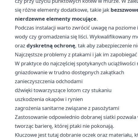
czy przy użyciu punktowych kotew w murze. W zal
się różne elementy dodatkowe, takie jak
bezszwow
nierdzewne elementy mocujące
.
Podczas instalacji warto zwrócić uwagę na poziome i
wody czy gromadzenia się liści. Wykwalifikowany 
oraz
dyskretną ochronę
, tak aby zabezpieczenie n
Najczęstsze problemy z ptakami i jak im zapobiegać
W praktyce do najczęściej spotykanych uciążliwości 
gniazdowanie w trudno dostępnych zakątkach
zanieczyszczenia odchodami
dźwięki towarzyszące lotom czy stukaniu
uszkodzenia okapów i rynien
zagrożenia sanitarne związane z pasożytami
Zastosowanie odpowiednio dobranej siatki pozwala
tworząc barierę, której ptaki nie pokonają.
Kluczowe jest tutaj dobranie oczek oraz materiału,