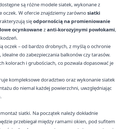
ostępne są różne modele siatek, wykonane z
ze oczek. W ofercie znajdziemy zarówno
siatki
arakteryzują się
odpornością na promieniowanie
talowe ocynkowane
z
anti-korozyjnymi powłokami
,
kodzeń.
ią oczek – od bardzo drobnych, z myślą o ochronie
 idealne do zabezpieczania balkonów czy tarasów.
h kolorach i grubościach, co pozwala dopasować je
ruje kompleksowe doradztwo oraz wykonanie siatek
ażu do niemal każdej powierzchni, uwzględniając
.
montaż siatki. Na początek należy dokładnie
będzie przebiegał między ramami okien, pod sufitem