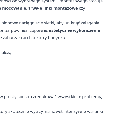
eżności od wybranego systemu montażowego stosuje
e mocowanie
,
trwałe linki montażowe
czy
 pionowe naciągnięcie siatki, aby uniknąć zalegania
monter powinien zapewnić
estetyczne wykończenie
ie zaburzało architektury budynku.
należą:
 w prosty sposób zredukować wszystkie te problemy,
 który skutecznie wytrzyma nawet intensywne warunki