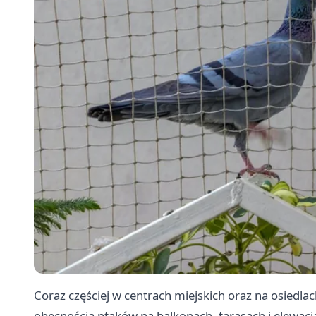
Coraz częściej w centrach miejskich oraz na osiedla
obecnością ptaków na balkonach, tarasach i elewac