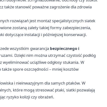
ecz także stanowić poważne zagrożenie dla zdrowia
nych rozwiązań jest montaż specjalistycznych siatek
ione zostaną zalety takiej formy zabezpieczenia,
 dotyczące instalacji i późniejszej konserwacji.
przede wszystkim gwarancja
bezpiecznego i
truzami. Dzięki nim można utrzymać czystość podłóg
raz wyeliminować uciążliwe odgłosy stukania. W
o także spore oszczędności – mniej kosztów
dowiska i nieinwazyjnym dla samych ptaków. W
nych, które mogą stresować ptaki, siatki pozwalają
ąc ryzyko kolizji czy obrażeń.