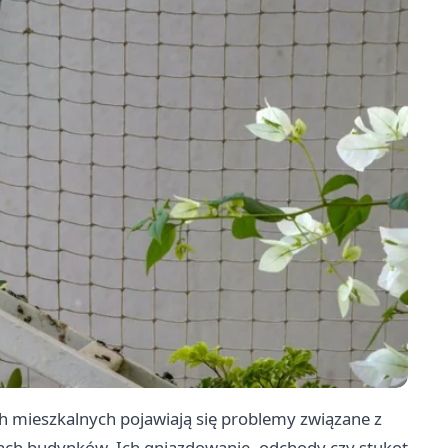
ch mieszkalnych pojawiają się problemy związane z
jach budynków. Ich gniazdowanie, odchody czy stukot