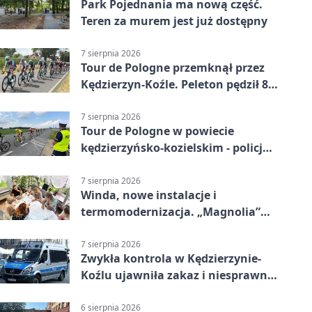
Park Pojednania ma nową część.
Teren za murem jest już dostępny
7 sierpnia 2026
Tour de Pologne przemknął przez
Kędzierzyn-Koźle. Peleton pędził 80
km/h
7 sierpnia 2026
Tour de Pologne w powiecie
kędzierzyńsko-kozielskim - policja
zabezpieczała trasę
7 sierpnia 2026
Winda, nowe instalacje i
termomodernizacja. „Magnolia”
zmieni się nie do poznania
7 sierpnia 2026
Zwykła kontrola w Kędzierzynie-
Koźlu ujawniła zakaz i niesprawne
auto
6 sierpnia 2026