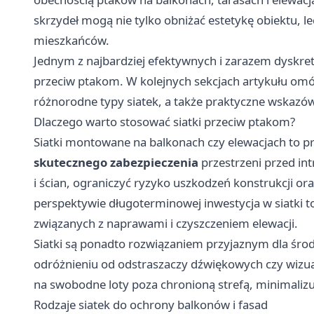
skrzydeł mogą nie tylko obniżać estetykę obiektu, l
mieszkańców.
Jednym z najbardziej efektywnych i zarazem dyskret
przeciw ptakom. W kolejnych sekcjach artykułu omów
różnorodne typy siatek, a także praktyczne wskazówki
Dlaczego warto stosować siatki przeciw ptakom?
Siatki montowane na balkonach czy elewacjach to 
skutecznego zabezpieczenia
przestrzeni przed in
i ścian, ograniczyć ryzyko uszkodzeń konstrukcji o
perspektywie długoterminowej inwestycja w siatki t
związanych z naprawami i czyszczeniem elewacji.
Siatki są ponadto rozwiązaniem przyjaznym dla śro
odróżnieniu od odstraszaczy dźwiękowych czy wizual
na swobodne loty poza chronioną strefą, minimalizuj
Rodzaje siatek do ochrony balkonów i fasad