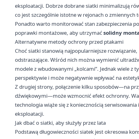
eksploatacji. Dobrze dobrane siatki minimalizują r
co jest szczególnie istotne w rejonach o zmiennych 
Ponadto warto monitorować stan zabezpieczenia p
poprawki montażowe, aby utrzymać
solidny mont
Alternatywne metody ochrony przed ptakami
Choć siatki stanowią najpopularniejsze rozwiązanie
odstraszające. Wśród nich można wymienić ultradź
modele z wbudowanymi „kolcami”. Jednak wiele z tyc
perspektywie i może negatywnie wpływać na estety
Z drugiej strony, połączenie kilku sposobów—na prz
dźwiękowymi—może wzmocnić efekt ochronny. Wart
technologia wiąże się z koniecznością serwisowania i
eksploatacji.
Jak dbać o siatki, aby służyły przez lata
Podstawą długowieczności siatek jest okresowa kon