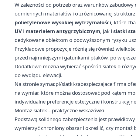
W zależności od potrzeb oraz warunków zabudowy d
odmiennych materiałów i o zróżnicowanej struktur
polietylenowe wysokiej wytrzymałości
, które ch
UV
i
materiałem antygrzybicznym
, jak i
siatki s
dedykowane obiektom o podwyższonym ryzyku usz
Przykładowe propozycje różnią się również wielkośc
przed najmniejszymi gatunkami ptaków, po większe,
Dodatkowo można wybierać spośród siatek o różnyc
do wyglądu elewacji.
Na stronie
symar.pl/siatki-zabezpieczajace
firma ofe
na wymiar, które można dostosować pod kątem mont
indywidualne preferencje estetyczne i konstrukcyjne
Montaż siatek – praktyczne wskazówki
Podstawą solidnego zabezpieczenia jest prawidłowy 
wymierzyć chroniony obszar i określić, czy montaż 