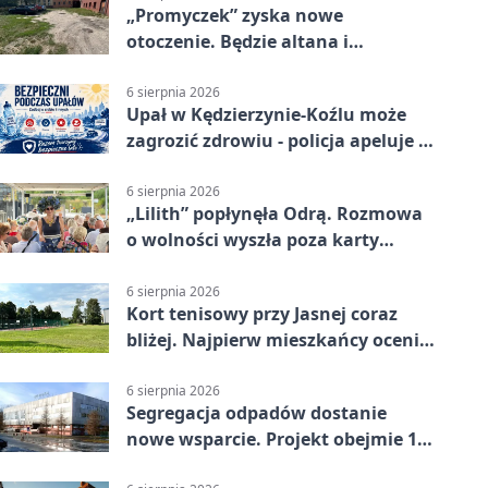
„Promyczek” zyska nowe
otoczenie. Będzie altana i
plenerowa siłownia
6 sierpnia 2026
Upał w Kędzierzynie-Koźlu może
zagrozić zdrowiu - policja apeluje o
czujność
6 sierpnia 2026
„Lilith” popłynęła Odrą. Rozmowa
o wolności wyszła poza karty
powieści
6 sierpnia 2026
Kort tenisowy przy Jasnej coraz
bliżej. Najpierw mieszkańcy ocenią
projekt
6 sierpnia 2026
Segregacja odpadów dostanie
nowe wsparcie. Projekt obejmie 15
gmin