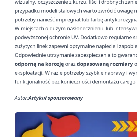
wizualny, oczyszczenie z kurzu, liści i drobnych zan
przypadku modeli stalowych warto zwrócić uwagę na
potrzeby nanieść impregnat lub farbę antykorozyjną
W miejscach o dużym nasłonecznieniu lub intensyw
podwyższonej ochronie UV. Dodatkowo regularne 
zużytych linek zapewni optymalne napięcie i zapob
Odpowiednie utrzymanie zabezpieczenia to gwarancj
odporną na korozję
oraz
dopasowaną rozmiary
o
eksploatacji. W razie potrzeby szybkie naprawy i 
funkcjonalność bez konieczności demontażu całego
Autor:
Artykuł sponsorowany