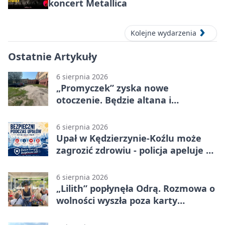
koncert Metallica
Kolejne wydarzenia
Ostatnie Artykuły
6 sierpnia 2026
„Promyczek” zyska nowe
otoczenie. Będzie altana i
plenerowa siłownia
6 sierpnia 2026
Upał w Kędzierzynie-Koźlu może
zagrozić zdrowiu - policja apeluje o
czujność
6 sierpnia 2026
„Lilith” popłynęła Odrą. Rozmowa o
wolności wyszła poza karty
powieści