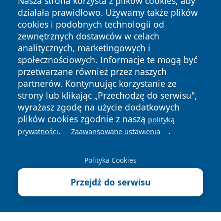
Nasza strona korzysta z plików cookies, aby
działała prawidłowo. Używamy także plików
cookies i podobnych technologii od
zewnętrznych dostawców w celach
analitycznych, marketingowych i
społecznościowych. Informacje te mogą być
przetwarzane również przez naszych
Copyright © 2026 naszkedzierzyn.pl Wszystkie prawa
partnerów. Kontynuując korzystanie ze
zastrzeżone.
strony lub klikając „Przechodzę do serwisu",
wyrażasz zgodę na użycie dodatkowych
plików cookies zgodnie z naszą
polityką
Polityka
Polityka
.
.
News
Autorzy
prywatności
Zaawansowane ustawienia
Prywatności
Cookies
Polityka Cookies
Przejdź do serwisu