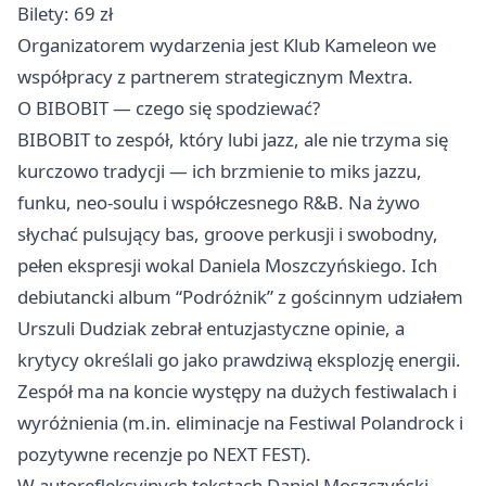
Bilety: 69 zł
Organizatorem wydarzenia jest Klub Kameleon we
współpracy z partnerem strategicznym Mextra.
O BIBOBIT — czego się spodziewać?
BIBOBIT to zespół, który lubi jazz, ale nie trzyma się
kurczowo tradycji — ich brzmienie to miks jazzu,
funku, neo-soulu i współczesnego R&B. Na żywo
słychać pulsujący bas, groove perkusji i swobodny,
pełen ekspresji wokal Daniela Moszczyńskiego. Ich
debiutancki album “Podróżnik” z gościnnym udziałem
Urszuli Dudziak zebrał entuzjastyczne opinie, a
krytycy określali go jako prawdziwą eksplozję energii.
Zespół ma na koncie występy na dużych festiwalach i
wyróżnienia (m.in. eliminacje na Festiwal Polandrock i
pozytywne recenzje po NEXT FEST).
W autorefleksyjnych tekstach Daniel Moszczyński