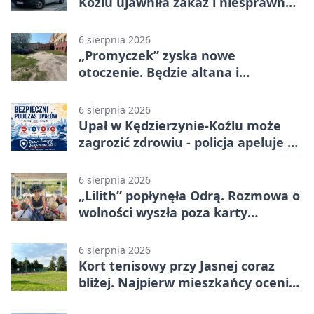
Koźlu ujawniła zakaz i niesprawne
auto
6 sierpnia 2026
„Promyczek” zyska nowe
otoczenie. Będzie altana i
plenerowa siłownia
6 sierpnia 2026
Upał w Kędzierzynie-Koźlu może
zagrozić zdrowiu - policja apeluje o
czujność
6 sierpnia 2026
„Lilith” popłynęła Odrą. Rozmowa o
wolności wyszła poza karty
powieści
6 sierpnia 2026
Kort tenisowy przy Jasnej coraz
bliżej. Najpierw mieszkańcy ocenią
projekt