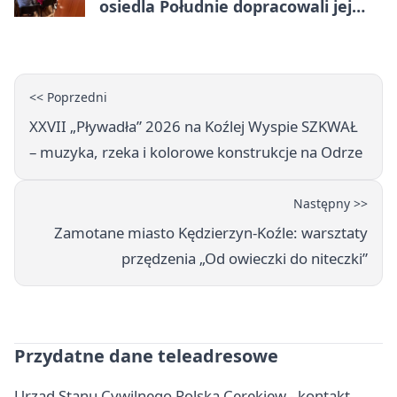
osiedla Południe dopracowali jej
następcę
<< Poprzedni
XXVII „Pływadła” 2026 na Koźlej Wyspie SZKWAŁ
– muzyka, rzeka i kolorowe konstrukcje na Odrze
Następny >>
Zamotane miasto Kędzierzyn-Koźle: warsztaty
przędzenia „Od owieczki do niteczki”
Przydatne dane teleadresowe
Urząd Stanu Cywilnego Polska Cerekiew - kontakt,