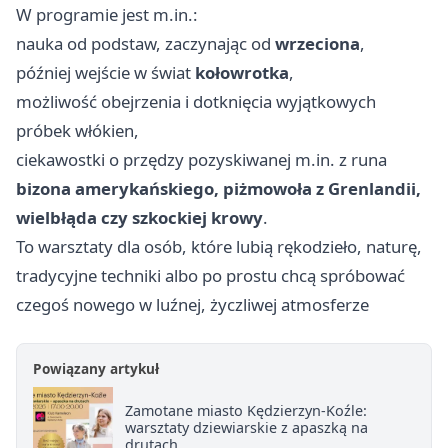
W programie jest m.in.:
nauka od podstaw, zaczynając od
wrzeciona
,
później wejście w świat
kołowrotka
,
możliwość obejrzenia i dotknięcia wyjątkowych
próbek włókien,
ciekawostki o przędzy pozyskiwanej m.in. z runa
bizona amerykańskiego, piżmowoła z Grenlandii,
wielbłąda czy szkockiej krowy
.
To warsztaty dla osób, które lubią rękodzieło, naturę,
tradycyjne techniki albo po prostu chcą spróbować
czegoś nowego w luźnej, życzliwej atmosferze
Powiązany artykuł
Zamotane miasto Kędzierzyn-Koźle:
warsztaty dziewiarskie z apaszką na
drutach