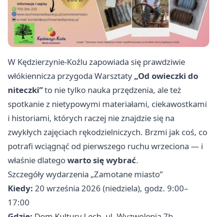
W Kędzierzynie-Koźlu zapowiada się prawdziwie
włókiennicza przygoda Warsztaty
„Od owieczki do
niteczki”
to nie tylko nauka przędzenia, ale też
spotkanie z nietypowymi materiałami, ciekawostkami
i historiami, których raczej nie znajdzie się na
zwykłych zajęciach rękodzielniczych. Brzmi jak coś, co
potrafi wciągnąć od pierwszego ruchu wrzeciona — i
właśnie dlatego
warto się wybrać
.
Szczegóły wydarzenia „Zamotane miasto”
Kiedy:
20 września 2026 (niedziela), godz. 9:00–
17:00
Gdzie:
Dom Kultury Lech, ul. Wyzwolenia 7b,