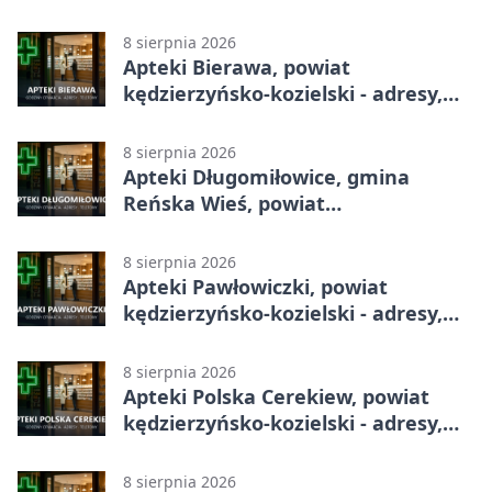
całodobowa
8 sierpnia 2026
Apteki Bierawa, powiat
kędzierzyńsko-kozielski - adresy,
telefony, godziny otwarcia
8 sierpnia 2026
Apteki Długomiłowice, gmina
Reńska Wieś, powiat
kędzierzyńsko-kozielski - adresy,
telefony, godziny otwarcia
8 sierpnia 2026
Apteki Pawłowiczki, powiat
kędzierzyńsko-kozielski - adresy,
telefony, godziny otwarcia
8 sierpnia 2026
Apteki Polska Cerekiew, powiat
kędzierzyńsko-kozielski - adresy,
telefony, godziny otwarcia
8 sierpnia 2026