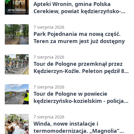
Apteki Wronin, gmina Polska
Cerekiew, powiat kędzierzyńsko-
kozielski - adresy, telefony, godziny
otwarcia
7 sierpnia 2026
Park Pojednania ma nową część.
Teren za murem jest już dostępny
7 sierpnia 2026
Tour de Pologne przemknął przez
Kędzierzyn-Koźle. Peleton pędził 80
km/h
7 sierpnia 2026
Tour de Pologne w powiecie
kędzierzyńsko-kozielskim - policja
zabezpieczała trasę
7 sierpnia 2026
Winda, nowe instalacje i
termomodernizacja. „Magnolia”