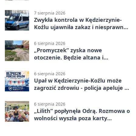
zmieni się nie do poznania
7 sierpnia 2026
Zwykła kontrola w Kędzierzynie-
Koźlu ujawniła zakaz i niesprawne
auto
6 sierpnia 2026
„Promyczek” zyska nowe
otoczenie. Będzie altana i
plenerowa siłownia
6 sierpnia 2026
Upał w Kędzierzynie-Koźlu może
zagrozić zdrowiu - policja apeluje o
czujność
6 sierpnia 2026
„Lilith” popłynęła Odrą. Rozmowa o
wolności wyszła poza karty
powieści