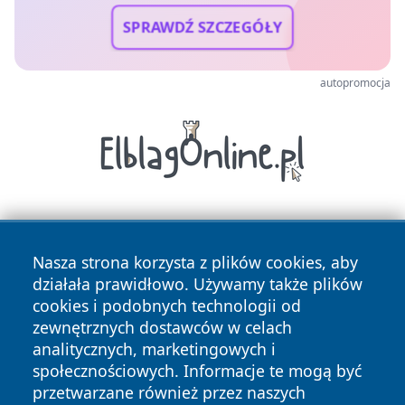
SPRAWDŹ SZCZEGÓŁY
autopromocja
Nasza strona korzysta z plików cookies, aby
działała prawidłowo. Używamy także plików
cookies i podobnych technologii od
zewnętrznych dostawców w celach
Copyright © 2026 naszkedzierzyn.pl Wszystkie prawa
analitycznych, marketingowych i
zastrzeżone.
społecznościowych. Informacje te mogą być
przetwarzane również przez naszych