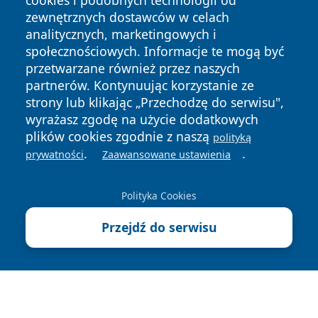
cookies i podobnych technologii od
zewnętrznych dostawców w celach
analitycznych, marketingowych i
społecznościowych. Informacje te mogą być
przetwarzane również przez naszych
Copyright © 2026 naszkedzierzyn.pl Wszystkie prawa
partnerów. Kontynuując korzystanie ze
zastrzeżone.
strony lub klikając „Przechodzę do serwisu",
wyrażasz zgodę na użycie dodatkowych
plików cookies zgodnie z naszą
polityką
Polityka
Polityka
.
.
News
Autorzy
prywatności
Zaawansowane ustawienia
Prywatności
Cookies
Polityka Cookies
Przejdź do serwisu