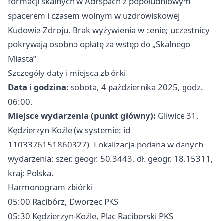
formacji skalnych w Adrspach z popołudniowym
spacerem i czasem wolnym w uzdrowiskowej
Kudowie-Zdroju. Brak wyżywienia w cenie; uczestnicy
pokrywają osobno opłatę za wstęp do „Skalnego
Miasta”.
Szczegóły daty i miejsca zbiórki
Data i godzina:
sobota, 4 października 2025, godz.
06:00.
Miejsce wydarzenia (punkt główny):
Gliwice 31,
Kędzierzyn-Koźle (w systemie: id
1103376151860327). Lokalizacja podana w danych
wydarzenia: szer. geogr. 50.3443, dł. geogr. 18.15311,
kraj: Polska.
Harmonogram zbiórki
05:00 Racibórz, Dworzec PKS
05:30 Kędzierzyn-Koźle, Plac Raciborski PKS